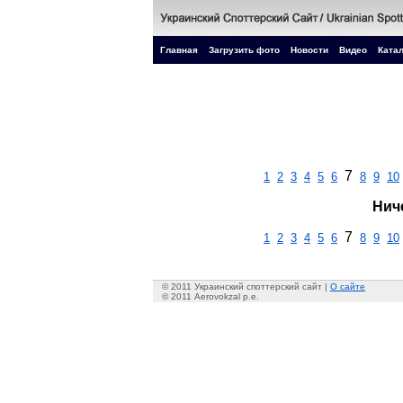
Главная
Загрузить фото
Новости
Видео
Катал
7
1
2
3
4
5
6
8
9
10
Нич
7
1
2
3
4
5
6
8
9
10
© 2011 Украинский споттерский сайт |
О сайте
© 2011 Aerovokzal p.e.