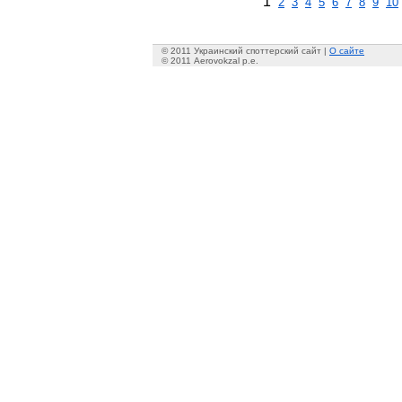
1
2
3
4
5
6
7
8
9
10
© 2011 Украинский споттерский сайт |
О сайте
© 2011 Aerovokzal p.e.