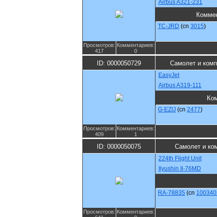
Airbus A321-231
Комме
TC-JRD
(cn
3015
)
Просмотров:
Комментариев:
417
0
ID: 0000050729
Самолет и ком
EasyJet
Airbus A319-111
Ко
G-EZIJ
(cn
2477
)
Просмотров:
Комментариев:
409
1
ID: 0000050075
Самолет и ко
224th Flight Unit
Ilyushin Il-76MD
RA-78835
(cn
100340
Просмотров:
Комментариев: