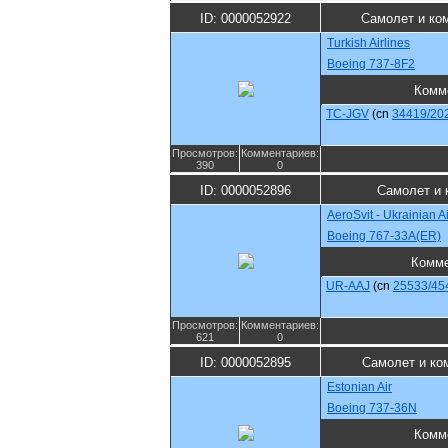
ID: 0000052922
Самолет и ко
Turkish Airlines
Boeing 737-8F2
Комм
TC-JGV
(cn
34419/20
Просмотров:
Комментариев:
390
0
ID: 0000052896
Самолет и 
AeroSvit - Ukrainian Ai
Boeing 767-33A(ER)
Комме
UR-AAJ
(cn
25533/45
Просмотров:
Комментариев:
621
0
ID: 0000052895
Самолет и ко
Estonian Air
Boeing 737-36N
Комм