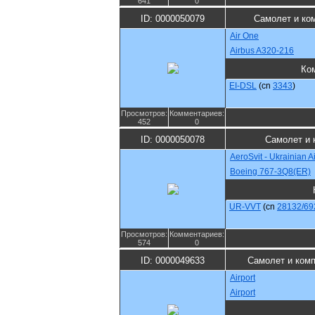
641
0
ID: 0000050079
Самолет и ко
Air One
Airbus A320-216
Ко
EI-DSL
(cn
3343
)
Просмотров:
Комментариев:
452
0
ID: 0000050078
Самолет и 
AeroSvit - Ukrainian Ai
Boeing 767-3Q8(ER)
UR-VVT
(cn
28132/69
Просмотров:
Комментариев:
574
0
ID: 0000049633
Самолет и ком
Airport
Airport