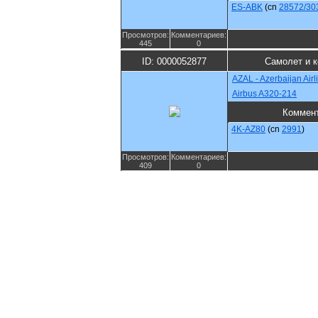
ES-ABK
(cn
28572/30
Просмотров:
Комментариев:
445
0
ID: 0000052877
Самолет и 
AZAL - Azerbaijan Airl
Airbus A320-214
Коммен
4K-AZ80
(cn
2991
)
Просмотров:
Комментариев:
409
0