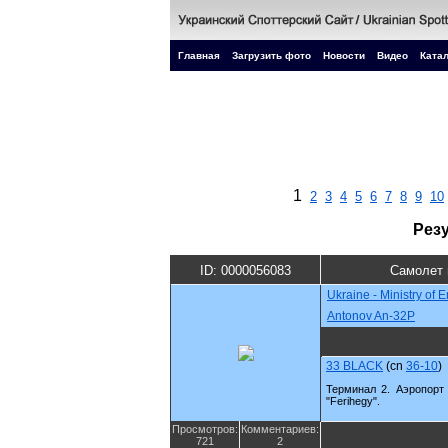
Главная
Загрузить фото
Новости
Видео
Катал
1
2
3
4
5
6
7
8
9
10
Рез
ID: 0000056083
Самолет 
Ukraine - Ministry of 
Antonov An-32P
33 BLACK
(cn
36-10
)
Терминал 2. Аэропорт 
"Ferihegy".
Просмотров:
Комментариев:
721
2