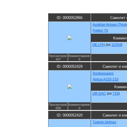
ID: 0000052866
Самолет 
Austrian Arrows (Tyro
Fokker 70
Коммен
OE-LFH
(cn
11554
)
Просмотров:
Комментариев:
437
0
ID: 0000052429
Самолет и ко
Donbassaero
Airbus A320-233
Коммен
UR-DAC
(cn
733
)
Просмотров:
Комментариев:
558
0
ID: 0000052420
Самолет и ко
Turkish Airlines