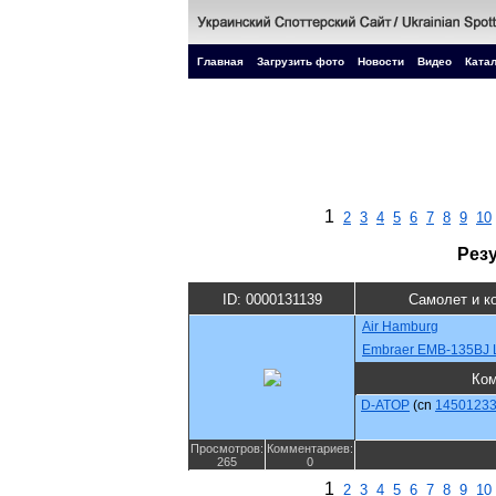
Главная
Загрузить фото
Новости
Видео
Катал
1
2
3
4
5
6
7
8
9
10
Рез
ID: 0000131139
Самолет и к
Air Hamburg
Embraer EMB-135BJ 
Ко
D-ATOP
(cn
1450123
Просмотров:
Комментариев:
265
0
1
2
3
4
5
6
7
8
9
10