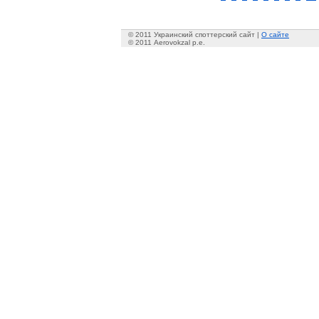
© 2011 Украинский споттерский сайт |
О сайте
© 2011 Aerovokzal p.e.