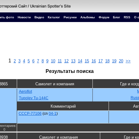
ить фото
Новости
Видео
Каталог
Рисунки
Альбомы
Форум
Блог
RSS
О 
1
2
3
4
5
6
7
8
9
10
11
12
13
14
15
16
17
18
19
20
>>
Результаты поиска
3865
Самолет и компания
Где и ког
Aeroflot
Russ
Tupolev Tu-144C
Комментарий
Ав
CCCP-77106
(cn
04-1
)
ентариев:
0
8938
Самолет и компания
Где и к