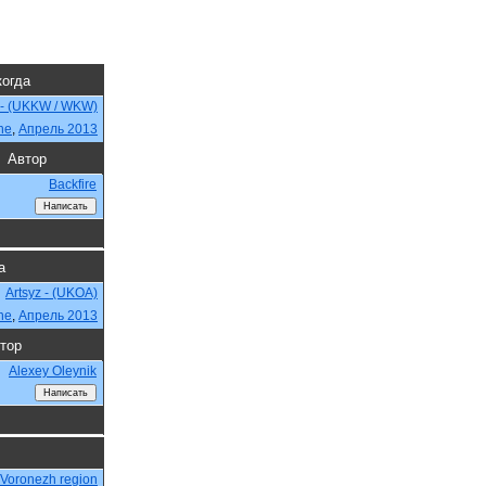
когда
 - (UKKW / WKW)
ne
,
Апрель 2013
Автор
Backfire
а
Artsyz - (UKOA)
ne
,
Апрель 2013
тор
Alexey Oleynik
 - Voronezh region