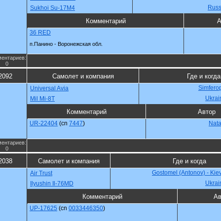
Russ
Sukhoi Su-17M4
Комментарий
А
36 RED
п.Панино - Воронежская обл.
ентариев:
0
2092
Самолет и компания
Где и когда
Simferop
Universal Avia
Ukrai
Mil Mi-8T
Комментарий
Автор
UR-22404
(cn
7447
)
Nat
ентариев:
0
2038
Самолет и компания
Где и когда
Gostomel (Antonov) - Kie
Air Trust
Ukrai
Ilyushin Il-76MD
Комментарий
Ав
UP-17625
(cn
0033446350
)