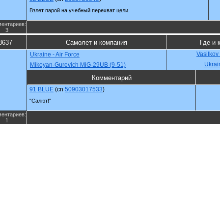
Взлет парой на учебный перехват цели.
ентариев:
3
8637
Самолет и компания
Где и 
Vasilkov
Ukraine - Air Force
Ukrai
Mikoyan-Gurevich MiG-29UB (9-51)
Комментарий
91 BLUE
(cn
50903017533
)
"Салют!"
ентариев:
1