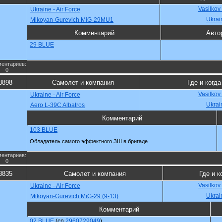
Vasilkov
Ukraine - Air Force
Ukrai
Mikoyan-Gurevich MiG-29MU1
Комментарий
Авто
29 BLUE
ентариев:
0
8898
Самолет и компания
Где и когда
Vasilkov
Ukraine - Air Force
Ukrai
Aero L-39C Albatros
Комментарий
103 BLUE
Обладатель самого эффектного ЗШ в бригаде
ентариев:
0
8835
Самолет и компания
Где и к
Vasilkov
Ukraine - Air Force
Ukrai
Mikoyan-Gurevich MiG-29 (9-13)
Комментарий
02 BLUE
(cn
2960729049
)