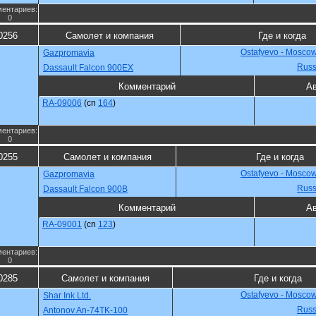
ентариев:
0
0256
Самолет и компания
Где и когда
Ostafyevo - Mosco
Gazpromavia
Russ
Dassault Falcon 900EX
Комментарий
Ав
RA-09006
(cn
164
)
ентариев:
0
0255
Самолет и компания
Где и когда
Ostafyevo - Mosco
Gazpromavia
Russ
Dassault Falcon 900B
Комментарий
Ав
RA-09001
(cn
123
)
ентариев:
0
0285
Самолет и компания
Где и когда
Ostafyevo - Mosco
Shar Ink Ltd.
Russ
Antonov An-74TK-100