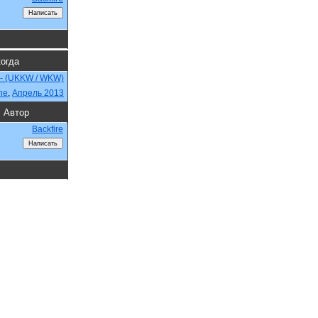
когда
 - (UKKW / WKW)
ne
,
Апрель 2013
Автор
Backfire