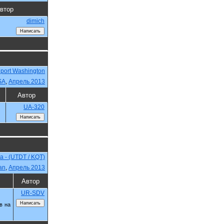
втор
dimich
iport Washington
SA
,
Апрель 2013
Автор
UA-320
a - (UTDT / KQT)
an
,
Апрель 2013
Автор
UR-SDV
в на