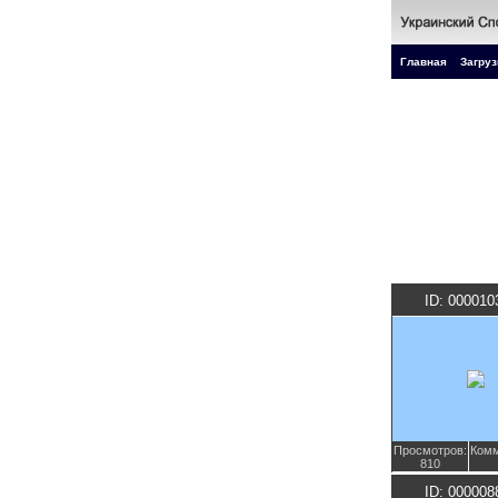
Главная
Загруз
ID: 000010
Просмотров:
Комм
810
ID: 000008