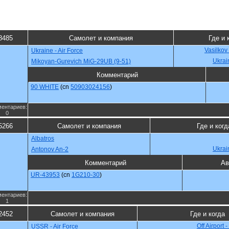
8485
Самолет и компания
Где и 
Vasilkov
Ukraine - Air Force
Ukrai
Mikoyan-Gurevich MiG-29UB (9-51)
Комментарий
90 WHITE
(cn
50903024156
)
ентариев:
0
5266
Самолет и компания
Где и когд
Albatros
Ukrai
Antonov An-2
Комментарий
Ав
UR-43953
(cn
1G210-30
)
ентариев:
1
2452
Самолет и компания
Где и когда
Off Airport
USSR - Air Force