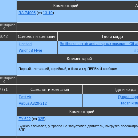
Комментарий
А
RA-74005
(cn
13-10
)
ентариев:
0
8042
Самолет и компания
Где и когда
Smithosonian air and airspace museum - Off-a
Untitled
U
Wright B Flyer
Комментарий
Первый...летавший, серийный, в базе и т.д. ПЕРВЫЙ вообщем!
ентариев:
0
7771
Самолет и компания
Где и когда
Qurgontepp
East Air
Tadzhikist
Airbus A320-212
Комментарий
EY-622
(cn
325
)
Буксир сломался, у траппа не запустился двигатель, выгрузка пассажиро
ВПП