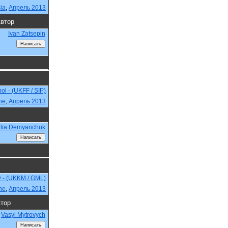
ia
,
Апрель 2013
втор
Ivan Zatsepin
ol - (UKFF / SIP)
ne
,
Апрель 2013
alia Demyanchuk
v - (UKKM / GML)
ne
,
Апрель 2013
тор
Vasyl Mytrovych