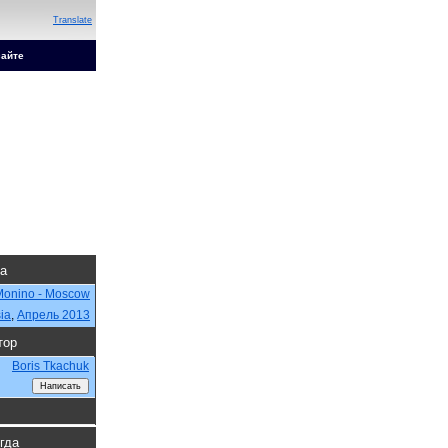
Translate
сайте
да
Monino - Moscow
ia
,
Апрель 2013
тор
Boris Tkachuk
огда