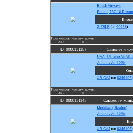
British Airways
Boeing 787-10 Dreaml
Комме
G-ZBLB
(cn
60638
)
Просмотров:
Комментариев:
230
0
ID: 0000131157
Самолет и ко
UAA - Ukraine Air Alli
Antonov An-12BK
Ком
UR-CAJ
(cn
8346106
)
Просмотров:
Комментариев:
345
0
ID: 0000131143
Самолет и комп
Meridian (Ukraine)
Antonov An-12BK
Ко
UR-CAJ
(cn
8346106
)