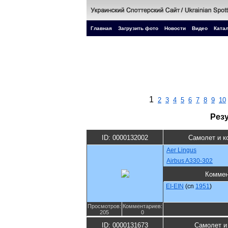
Главная
Загрузить фото
Новости
Видео
Катал
1
2
3
4
5
6
7
8
9
10
Рез
ID: 0000132002
Самолет и к
Aer Lingus
Airbus A330-302
Коммен
EI-EIN
(cn
1951
)
Просмотров:
Комментариев:
205
0
ID: 0000131673
Самолет и