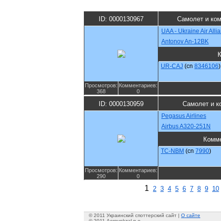
ID: 0000130967
Самолет и ко
UAA - Ukraine Air Alli
Antonov An-12BK
UR-CAJ
(cn
8346106
)
Просмотров:
Комментариев:
368
0
ID: 0000130959
Самолет и к
Pegasus Airlines
Airbus A320-251N
Комм
TC-NBM
(cn
7990
)
Просмотров:
Комментариев:
290
0
1
2
3
4
5
6
7
8
9
10
© 2011 Украинский споттерский сайт |
О сайте
© 2011 Aerovokzal p.e.