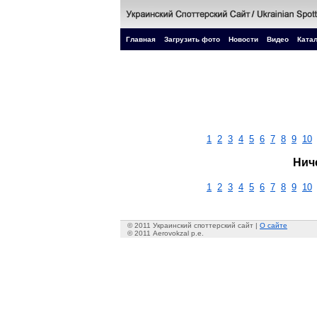
Главная
Загрузить фото
Новости
Видео
Катал
1
2
3
4
5
6
7
8
9
10
Нич
1
2
3
4
5
6
7
8
9
10
© 2011 Украинский споттерский сайт |
О сайте
© 2011 Aerovokzal p.e.