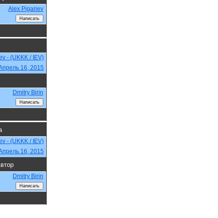
Alex Pigariev
iev - (UKKK / IEV)
Апрель 16, 2015
Dmitry Birin
а
iev - (UKKK / IEV)
Апрель 16, 2015
втор
Dmitry Birin