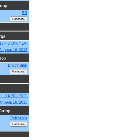
втор
RR
гда
iev - (UKKK / IEV)
Апрель 16, 2015
тор
Dmitry Birin
e - (LKPR / PRG)
Апрель 16, 2015
Автор
Petr Volek