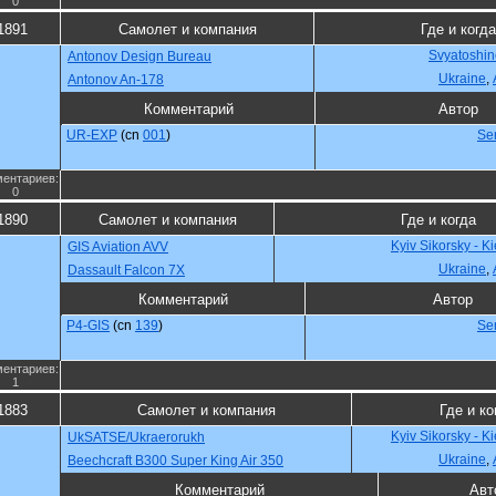
0
1891
Самолет и компания
Где и когда
Svyatoshin
Antonov Design Bureau
Ukraine
,
Antonov An-178
Комментарий
Автор
UR-EXP
(cn
001
)
Se
ентариев:
0
1890
Самолет и компания
Где и когда
Kyiv Sikorsky - K
GIS Aviation AVV
Ukraine
,
Dassault Falcon 7X
Комментарий
Автор
P4-GIS
(cn
139
)
Se
ентариев:
1
1883
Самолет и компания
Где и ко
Kyiv Sikorsky - K
UkSATSE/Ukraerorukh
Ukraine
,
Beechcraft B300 Super King Air 350
Комментарий
Авт