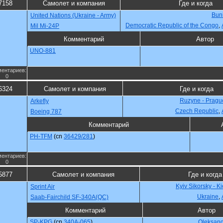
7158
Самолет и компания
Где и когда
Buni
United Nations (Ukraine - Army)
Democratic Republic of the Congo
,
Mil Mi-24P
Комментарий
Автор
UNO-881
ентариев:
0
6324
Самолет и компания
Где и когда
Ruzyne - Pragu
Arkefly
Czech Republic
,
Boeing 787
Комментарий
PH-TFM
(cn
36429/281
)
ентариев:
0
5877
Самолет и компания
Где и когда
Kyiv Sikorsky - K
Sprint Air
Ukraine
,
Saab-Fairchild SF-340A(QC)
Комментарий
Автор
SP-KPG
(cn
340A-065
)
Oleksan