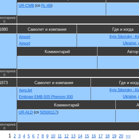
UR-CWB
(cn
FL-46
)
ентариев:
0
1880
Самолет и компания
Где и когда
Kyiv Sikorsky - K
Airport
Ukraine
,
Airport
Комментарий
Автор
ентариев:
0
1873
Самолет и компания
Где и когд
Kyiv Sikorsky - K
AeroJet
Ukraine
,
Embraer EMB-505 Phenom 300
Комментарий
А
UR-ALD
(cn
50500117
)
ентариев:
0
1
2
3
4
5
6
7
8
9
10
11
12
13
14
15
16
17
18
19
20
>>