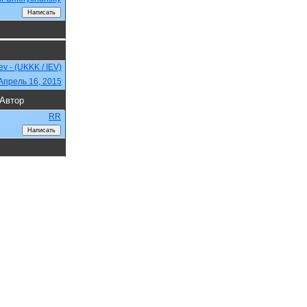
iev - (UKKK / IEV)
Апрель 16, 2015
Автор
RR