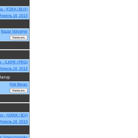
a - (FZKA / BUX)
Апрель 16, 2015
Nazar Voloshyn
e - (LKPR / PRG)
Апрель 16, 2015
Автор
Petr Beran
iev - (UKKK / IEV)
Апрель 16, 2015
dr Smerychansky