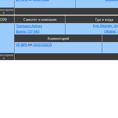
ентариев:
0
2209
Самолет и компания
Где и когда
Kyiv Sikorsky - K
Transaero Airlines
Ukraine
,
Boeing 737-5K5
Комментарий
VP-BPA
(cn
25037/2022
)
ентариев:
0