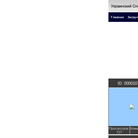
Главная
Загруз
ID: 000010
Просмотров:
Комм
727