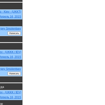
o - Kiev - (UKKT)
Апрель 16, 2015
rgey Smolentsev
iev - (UKKK / IEV)
Апрель 16, 2015
rgey Smolentsev
гда
iev - (UKKK / IEV)
Апрель 16, 2015
ор