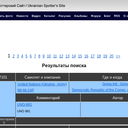
ить фото
Новости
Видео
Каталог
Рисунки
Альбомы
Форум
Блог
RSS
О 
1
2
3
4
5
6
7
8
9
10
11
12
13
14
15
16
17
18
19
20
>>
Результаты поиска
7101
Самолет и компания
Где и когда
Goma Intl - Gom
United Nations (Ukraine - Army)
Democratic Republic of the Congo
,
Mil Mi-24P
Комментарий
Автор
UNO-881
UNO 881
ентариев:
0