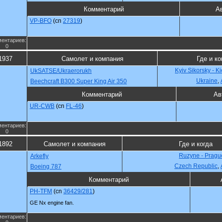
Комментарий
А
VP-BFO
(cn
27319
)
ентариев:
0
1937
Самолет и компания
Где и ко
Kyiv Sikorsky - K
UkSATSE/Ukraerorukh
Ukraine
,
Beechcraft B300 Super King Air 350
Комментарий
Ав
UR-CWB
(cn
FL-46
)
ентариев:
0
1892
Самолет и компания
Где и когда
Ruzyne - Pragu
Arkefly
Czech Republic
,
Boeing 787
Комментарий
PH-TFM
(cn
36429/281
)
GE Nx engine fan.
ентариев: