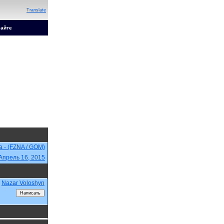
Translate
сайте
a - (FZNA / GOM)
Апрель 16, 2015
Nazar Voloshyn