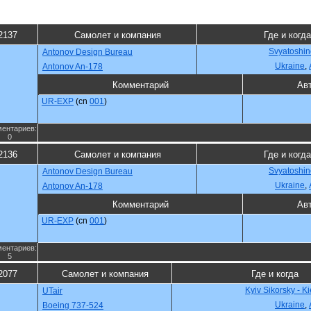
2137
Самолет и компания
Где и когда
Svyatoshin
Antonov Design Bureau
Ukraine
,
Antonov An-178
Комментарий
Ав
UR-EXP
(cn
001
)
ентариев:
0
2136
Самолет и компания
Где и когда
Svyatoshin
Antonov Design Bureau
Ukraine
,
Antonov An-178
Комментарий
Ав
UR-EXP
(cn
001
)
ентариев:
5
2077
Самолет и компания
Где и когда
Kyiv Sikorsky - K
UTair
Ukraine
,
Boeing 737-524