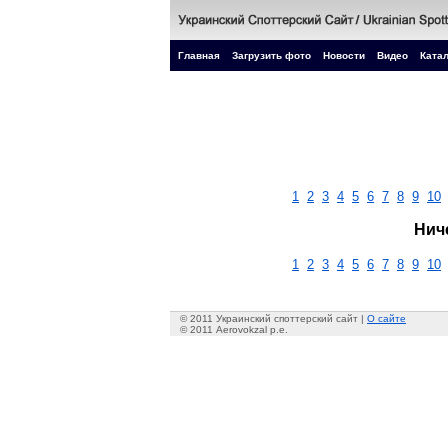
Главная
Загрузить фото
Новости
Видео
Катал
1
2
3
4
5
6
7
8
9
10
Нич
1
2
3
4
5
6
7
8
9
10
© 2011 Украинский споттерский сайт |
О сайте
© 2011 Aerovokzal p.e.