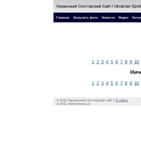
Главная
Загрузить фото
Новости
Видео
Катал
1
2
3
4
5
6
7
8
9
10
Нич
1
2
3
4
5
6
7
8
9
10
© 2011 Украинский споттерский сайт |
О сайте
© 2011 Aerovokzal p.e.