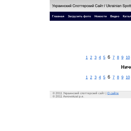
Главная
Загрузить фото
Новости
Видео
Катал
6
1
2
3
4
5
7
8
9
10
Нич
6
1
2
3
4
5
7
8
9
10
© 2011 Украинский споттерский сайт |
О сайте
© 2011 Aerovokzal p.e.