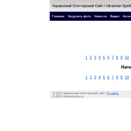
Главная
Загрузить фото
Новости
Видео
Катал
1
2
3
4
5
6
7
8
9
10
Нич
1
2
3
4
5
6
7
8
9
10
© 2011 Украинский споттерский сайт |
О сайте
© 2011 Aerovokzal p.e.