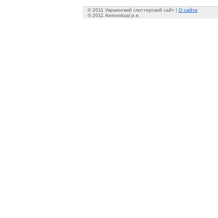
© 2011 Украинский споттерский сайт |
О сайте
© 2011 Aerovokzal p.e.