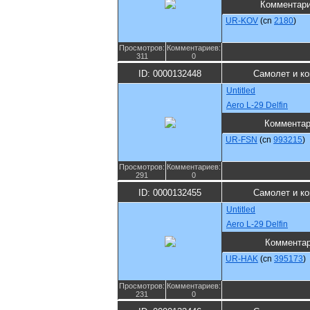
Комментар
UR-KOV
(cn
2180
)
Просмотров:
Комментариев:
311
0
ID: 0000132448
Самолет и к
Untitled
Aero L-29 Delfin
Коммента
UR-FSN
(cn
993215
)
Просмотров:
Комментариев:
291
0
ID: 0000132455
Самолет и к
Untitled
Aero L-29 Delfin
Коммента
UR-HAK
(cn
395173
)
Просмотров:
Комментариев:
231
0