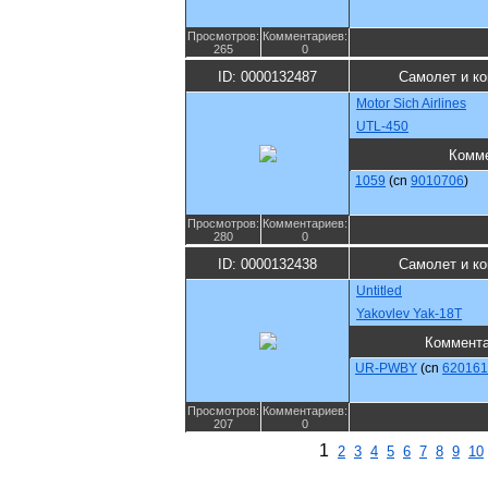
Просмотров:
Комментариев:
265
0
ID: 0000132487
Самолет и к
Motor Sich Airlines
UTL-450
Комм
1059
(cn
9010706
)
Просмотров:
Комментариев:
280
0
ID: 0000132438
Самолет и к
Untitled
Yakovlev Yak-18T
Коммент
UR-PWBY
(cn
620161
Просмотров:
Комментариев:
207
0
1
2
3
4
5
6
7
8
9
10