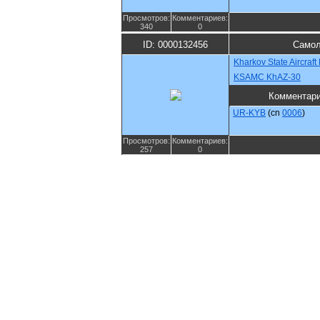
Просмотров:
Комментариев:
340
0
ID: 0000132456
Самол
Kharkov State Aircraf
KSAMC KhAZ-30
Комментар
UR-KYB
(cn
0006
)
Просмотров:
Комментариев:
257
0