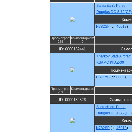
Samaritan's Purse
Douglas DC-8-72(CF)
Комм
N782SP
(cn
46013
)
Просмотров:
Комментариев:
288
0
ID: 0000132441
Самол
Kharkov State Aircraf
KSAMC KhAZ-30
Комментар
UR-KYB
(cn
0006
)
Просмотров:
Комментариев:
239
0
ID: 0000132526
Самолет и к
Samaritan's Purse
Douglas DC-8-72(CF)
Комм
N782SP
(cn
46013
)