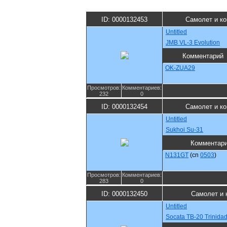
ID: 0000132453
Самолет и к
Untitled
JMB VL-3 Evolution
Комментарий
OK-ZUA29
Просмотров:
Комментариев:
232
0
ID: 0000132454
Самолет и к
Untitled
Sukhoi Su-31
Комментар
N131GT
(cn
0503
)
Просмотров:
Комментариев:
283
0
ID: 0000132450
Самолет и 
Untitled
Socata TB-20 Trinida