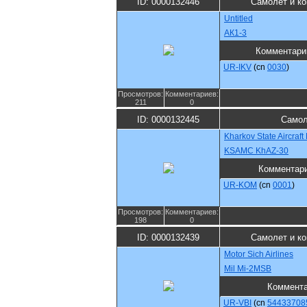
ID: 0000132446
Самолет и к
Untitled
АК1-3
Комментари
UR-IKV
(cn
0030
)
Просмотров:
Комментариев:
211
0
ID: 0000132445
Самол
Kharkov State Aircraf
KSAMC KhAZ-30
Комментар
UR-KOM
(cn
0001
)
Просмотров:
Комментариев:
198
0
ID: 0000132439
Самолет и к
Motor Sich Airlines
Mil Mi-2MSB
Коммент
UR-VBI
(cn
54433708