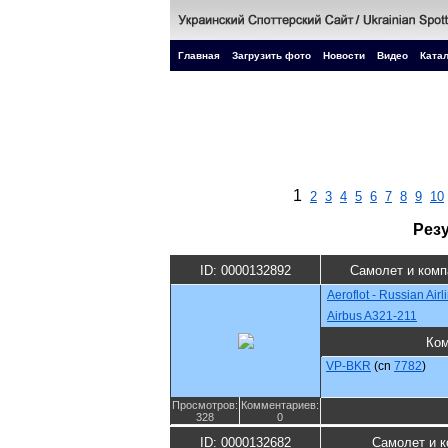
Главная
Загрузить фото
Новости
Видео
Катал
1
2
3
4
5
6
7
8
9
10
Рез
ID: 0000132892
Самолет и комп
Aeroflot - Russian Airl
Airbus A321-211
Ком
VP-BKR
(cn
7782
)
Просмотров:
Комментариев:
328
0
ID: 0000132682
Самолет и к