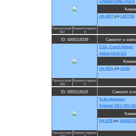
Embraer EMB-145LR
Комме
UR-DNT
(cn
145709
)
Просмотров:
Комментариев:
567
0
ID: 0000118338
Самолет и комп
CSA - Czech Airlines
Airbus A319-112
Комме
OK-NEN
(cn
3436
)
Просмотров:
Комментариев:
380
0
ID: 0000118110
Самолет и к
KLM cityhopper
Embraer ERJ-190-10
Комме
PH-EZB
(cn
1900023
Просмотров:
Комментариев: