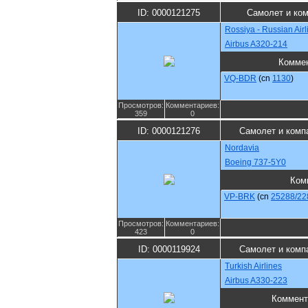
ID: 0000121275
Самолет и ко
Rossiya - Russian Airl
Airbus A320-214
Комме
VQ-BDR
(cn
1130
)
Просмотров:
Комментариев:
359
0
ID: 0000121276
Самолет и комп
Nordavia
Boeing 737-5Y0
Ком
VP-BRK
(cn
25288/22
Просмотров:
Комментариев:
423
0
ID: 0000119924
Самолет и комп
Turkish Airlines
Airbus A330-223
Коммент