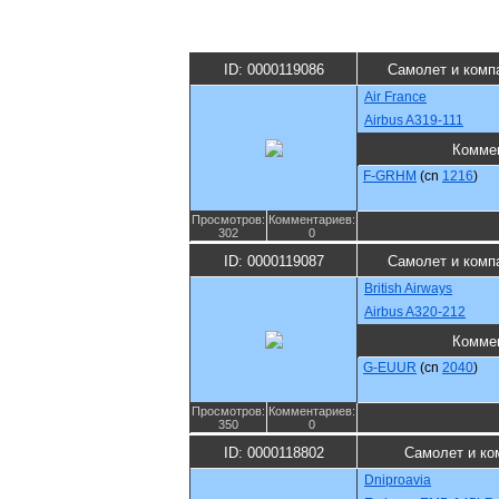
ID: 0000119086
Самолет и комп
Air France
Airbus A319-111
Комме
F-GRHM
(cn
1216
)
Просмотров:
Комментариев:
302
0
ID: 0000119087
Самолет и комп
British Airways
Airbus A320-212
Комме
G-EUUR
(cn
2040
)
Просмотров:
Комментариев:
350
0
ID: 0000118802
Самолет и ко
Dniproavia