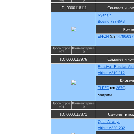
448
0
ID: 0000118111
Самолет и ко
Ryanair
Boeing 737-8AS
Комм
EI-FZN
(cn
44786/637
Просмотров:
Комментариев:
407
0
ID: 0000117976
Самолет и ко
Rossiya - Russian Airl
Airbus A319-112
Коммен
EI-EZC
(cn
2879
)
Кострома
Просмотров:
Комментариев:
404
0
ID: 0000117871
Самолет и ко
Qatar Airways
Airbus A320-232