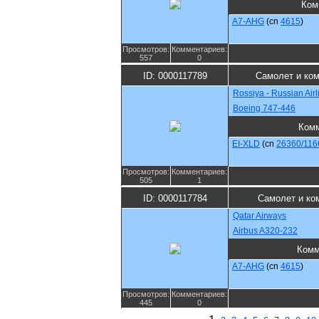
Ком
A7-AHG
(cn
4615
)
Просмотров:
Комментариев:
557
0
ID: 0000117789
Самолет и ко
Rossiya - Russian Airl
Boeing 747-446
Ком
EI-XLD
(cn
26360/116
Просмотров:
Комментариев:
505
1
ID: 0000117784
Самолет и ко
Qatar Airways
Airbus A320-232
Комм
A7-AHG
(cn
4615
)
Просмотров:
Комментариев:
445
0