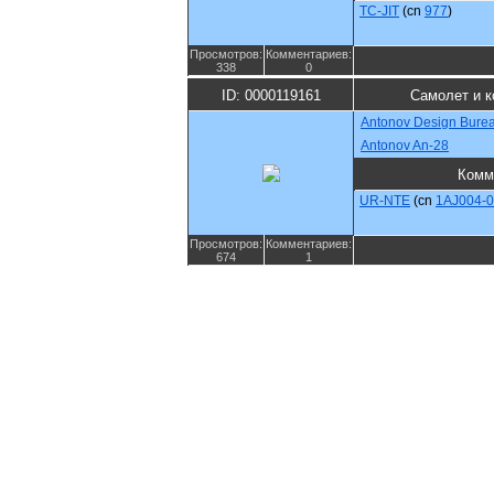
TC-JIT
(cn
977
)
Просмотров:
Комментариев:
338
0
ID: 0000119161
Самолет и 
Antonov Design Bure
Antonov An-28
Комм
UR-NTE
(cn
1AJ004-
Просмотров:
Комментариев:
674
1