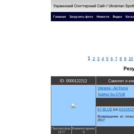
Главная
Загрузить фото
Новости
Видео
Катал
1
2
3
4
5
6
7
8
9
10
Рез
ID: 0000122212
Самолет и ко
Ukraine - Air Force
Sukhoi Su-27UB
67 BLUE
(cn
6310422
Возвращение из польск
2017.
Просмотров:
Комментариев:
1177
0