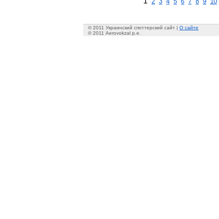
1
2
3
4
5
6
7
8
9
10
© 2011 Украинский споттерский сайт |
О сайте
© 2011 Aerovokzal p.e.