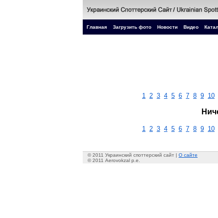
Главная
Загрузить фото
Новости
Видео
Катал
1
2
3
4
5
6
7
8
9
10
Нич
1
2
3
4
5
6
7
8
9
10
© 2011 Украинский споттерский сайт |
О сайте
© 2011 Aerovokzal p.e.