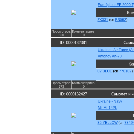
Eurofighter EF-2000
Ком
ZK331
(cn
BS092
)
Просмотров:
Комментариев:
820
0
ID: 0000132381
Самол
Ukraine - Air Force (
Antonov An-70
Ко
02 BLUE
(cn
770102
)
Просмотров:
Комментариев:
373
0
ID: 0000132427
Самолет и к
Ukraine - Navy
Mil Mi-14PL
35 YELLOW
(cn
7849