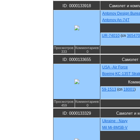
ID: 0000133918
Самолет и комп
Antonov Design Bure
Antonov An-74T
UR-74010
(cn
365470
Просмотров:
Комментариев:
333
0
ID: 0000133655
Самолет 
USA - Air Force
Boeing KC-135T Strat
Комме
59-1513
(cn
18001
)
Просмотров:
Комментариев:
459
0
ID: 0000133329
Самолет и к
Ukraine - Navy
Mil Mi-8MSB-V