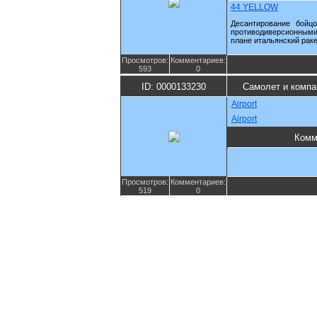
44 YELLOW
Десантирование бойц
противодиверсионным
плане итальянский рак
Просмотров:
Комментариев:
593
0
ID: 0000133230
Самолет и компа
Airport
Airport
Комм
Просмотров:
Комментариев:
519
0