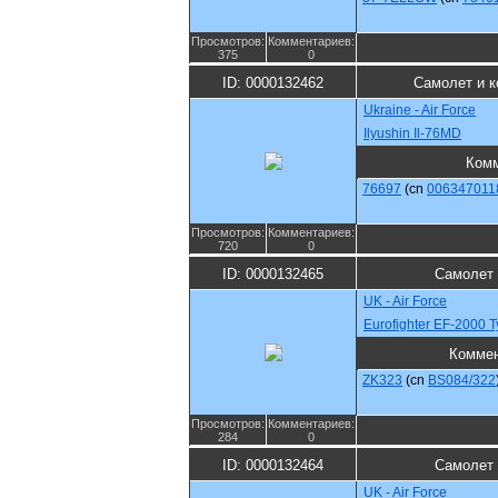
Просмотров:
Комментариев:
375
0
ID: 0000132462
Самолет и к
Ukraine - Air Force
Ilyushin Il-76MD
Комм
76697
(cn
006347011
Просмотров:
Комментариев:
720
0
ID: 0000132465
Самолет 
UK - Air Force
Eurofighter EF-2000
Комме
ZK323
(cn
BS084/322
Просмотров:
Комментариев:
284
0
ID: 0000132464
Самолет 
UK - Air Force