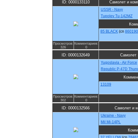
ID: 0000133110
Самолет и ком
USSR - Navy
Tupolev Tu-142MZ
Комм
85 BLACK
(cn
860190
Просмотров:
Комментариев:
326
0
ID: 0000132649
Самолет 
Yugoslavia - Air Force
Republic P-47D Thund
Коммен
13109
Просмотров:
Комментариев:
302
0
ID: 0000132566
Самолет и к
Ukraine - Navy
Mil Mi-14PL
Комм
37 YELLOW
(cn
7846