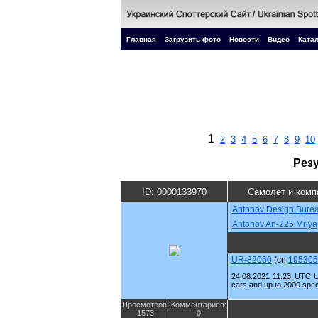
Главная
Загрузить фото
Новости
Видео
Катал
1
2
3
4
5
6
7
8
9
10
Рез
ID: 0000133970
Самолет и комп
Antonov Design Bure
Antonov An-225 Mriya
UR-82060
(cn
195305
24.08.2021 11:23 UTC U
cars and up to 2000 sp
Просмотров:
Комментариев:
1573
0