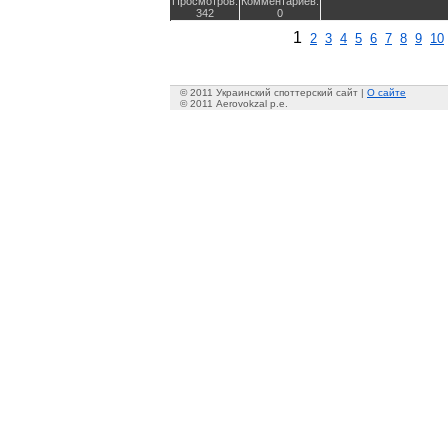
Просмотров:
Комментариев:
342
0
1
2
3
4
5
6
7
8
9
10
© 2011 Украинский споттерский сайт |
О сайте
© 2011 Aerovokzal p.e.