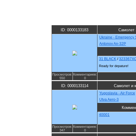
ID: 0000133183
Самолет 
Ukraine - Emergency 
Antonov An-32P
31 BLACK
/
323367X
Ready for depature!
Просмотров:
Комментариев:
550
0
ID: 0000133114
Самолет и 
Yugoslavia - Air Force
Utva Aero-3
Коммен
40001
Просмотров:
Комментариев:
347
0