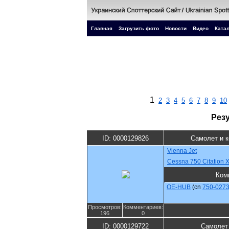
Главная
Загрузить фото
Новости
Видео
Катал
1
2
3
4
5
6
7
8
9
10
Рез
ID: 0000129826
Самолет и 
Vienna Jet
Cessna 750 Citation 
Ком
OE-HUB
(cn
750-027
Просмотров:
Комментариев:
196
0
ID: 0000129722
Самолет