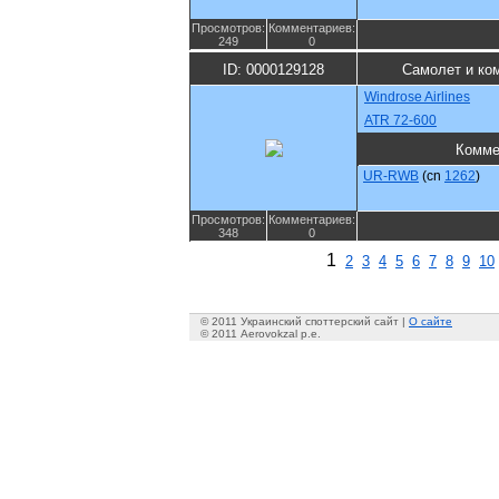
Просмотров:
Комментариев:
249
0
ID: 0000129128
Самолет и ко
Windrose Airlines
ATR 72-600
Комме
UR-RWB
(cn
1262
)
Просмотров:
Комментариев:
348
0
1
2
3
4
5
6
7
8
9
10
© 2011 Украинский споттерский сайт |
О сайте
© 2011 Aerovokzal p.e.