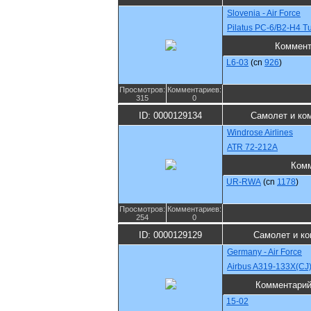
Slovenia - Air Force
Pilatus PC-6/B2-H4 Tu
Коммент
L6-03
(cn
926
)
Просмотров:
Комментариев:
315
0
ID: 0000129134
Самолет и ко
Windrose Airlines
ATR 72-212A
Ком
UR-RWA
(cn
1178
)
Просмотров:
Комментариев:
254
0
ID: 0000129129
Самолет и ко
Germany - Air Force
Airbus A319-133X(CJ
Комментари
15-02