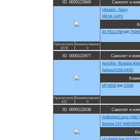
ID: 0000123849
Самолет и ко
Ukraine - Navy
Mil Mi-14PS
К
34 YELLOW
(cn
7509
Просмотров:
Комментариев:
1078
0
ID: 0000122977
Самолет и ком
Aeroflot - Russian Airl
Airbus A330-343X
Комм
VP-BDD
(cn
1356
)
Просмотров:
Комментариев:
422
0
ID: 0000122638
Самолет и ком
AirBridgeCargo (ABC)
Boeing 747-406F/ER
Ко
VQ-BWW
(cn
35233/1