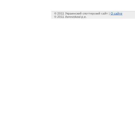
© 2011 Украинский споттерский сайт |
О сайте
© 2011 Aerovokzal p.e.