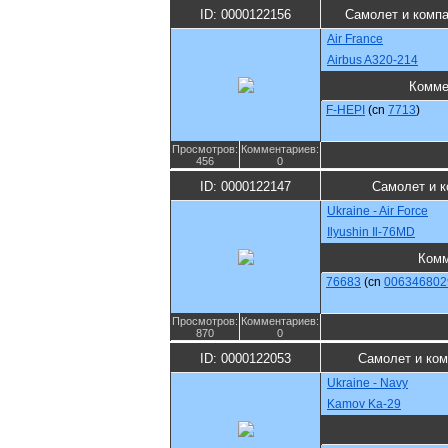
ID: 0000122156
Самолет и комп
Air France
Airbus A320-214
Комме
F-HEPI
(cn
7713
)
Просмотров:
Комментариев:
456
0
ID: 0000122147
Самолет и к
Ukraine - Air Force
Ilyushin Il-76MD
Комм
76683
(cn
006346802
Просмотров:
Комментариев:
870
0
ID: 0000122053
Самолет и ко
Ukraine - Navy
Kamov Ka-29