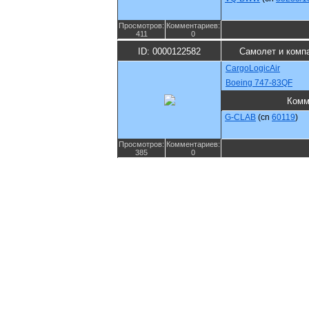
Просмотров:
Комментариев:
411
0
ID: 0000122582
Самолет и комп
CargoLogicAir
Boeing 747-83QF
Комм
G-CLAB
(cn
60119
)
Просмотров:
Комментариев:
385
0