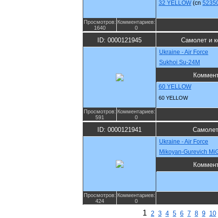
32 YELLOW
(cn
5235
Просмотров:
Комментариев:
1640
0
ID: 0000121945
Самолет и к
Ukraine - Air Force
Sukhoi Su-24M
Коммен
60 YELLOW
60 YELLOW
Просмотров:
Комментариев:
591
0
ID: 0000121941
Самолет
Ukraine - Air Force
Mikoyan-Gurevich MiG
Коммен
Просмотров:
Комментариев:
424
0
1
2
3
4
5
6
7
8
9
10