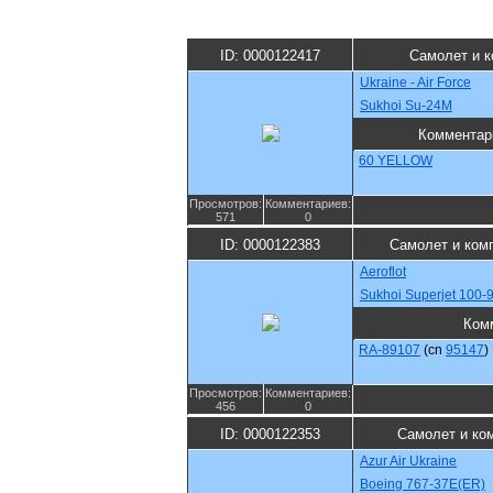
ID: 0000122417
Самолет и к
Ukraine - Air Force
Sukhoi Su-24M
Комментар
60 YELLOW
Просмотров:
Комментариев:
571
0
ID: 0000122383
Самолет и ком
Aeroflot
Sukhoi Superjet 100-
Ком
RA-89107
(cn
95147
)
Просмотров:
Комментариев:
456
0
ID: 0000122353
Самолет и ко
Azur Air Ukraine
Boeing 767-37E(ER)