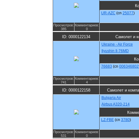
К
UR-AZC
(cn
25077
)
Просмотров:
Комментариев:
385
0
ID: 0000122134
Самолет и к
Ukraine - Air Force
Ilyushin Il-76MD
Ко
76683
(cn
006346802
Просмотров:
Комментариев:
741
4
ID: 0000122158
Самолет и комп
Bulgaria Air
Airbus A320-214
Комме
LZ-FBE
(cn
3780
)
Просмотров:
Комментариев:
531
0