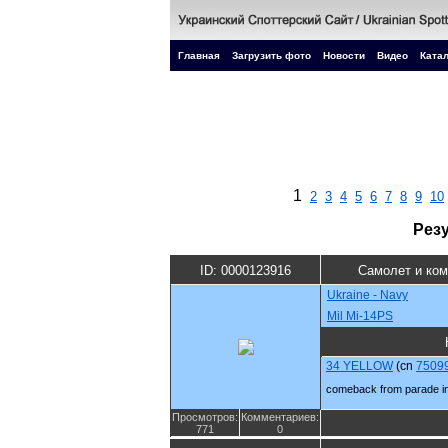
Главная
Загрузить фото
Новости
Видео
Катал
1
2
3
4
5
6
7
8
9
10
Рез
ID: 0000123916
Самолет и ко
Ukraine - Navy
Mil Mi-14PS
34 YELLOW
(cn
7509
comeback from parade in
Просмотров:
Комментариев:
771
0