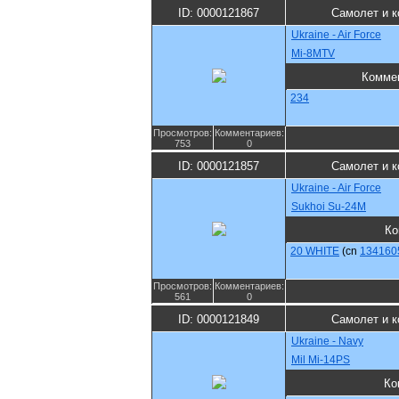
ID: 0000121867
Самолет и к
Ukraine - Air Force
Mi-8MTV
Комме
234
Просмотров:
Комментариев:
753
0
ID: 0000121857
Самолет и к
Ukraine - Air Force
Sukhoi Su-24M
Ко
20 WHITE
(cn
134160
Просмотров:
Комментариев:
561
0
ID: 0000121849
Самолет и к
Ukraine - Navy
Mil Mi-14PS
Ко