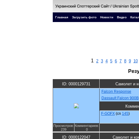
Главная
Загрузить фото
Новости
Видео
Катал
1
2
3
4
5
6
7
8
9
10
Рез
ID: 0000129731
Самолет и к
Falcon Response
Dassault Falcon 900B
Коммен
F-GOFX
(cn
145
)
Просмотров:
Комментариев:
239
0
ID: 0000122047
Самолет и ко