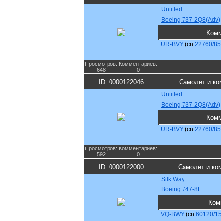
Untitled
Boeing 737-2Q8(Adv)
Комм
UR-BVY
(cn
22760/85
Просмотров:
Комментариев:
648
0
ID: 0000122046
Самолет и ко
Untitled
Boeing 737-2Q8(Adv)
Комм
UR-BVY
(cn
22760/85
Просмотров:
Комментариев:
592
0
ID: 0000122000
Самолет и ко
Silk Way
Boeing 747-8F
Ком
VQ-BWY
(cn
60120/1