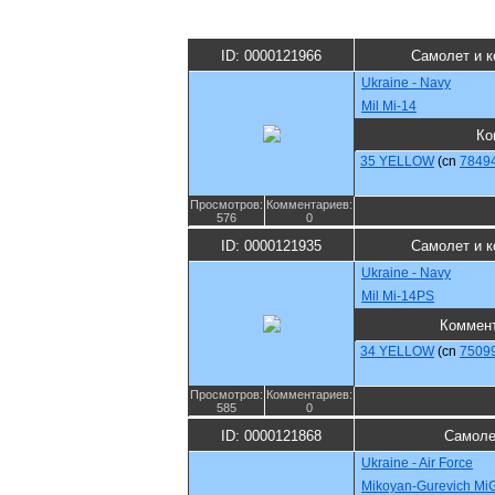
ID: 0000121966
Самолет и к
Ukraine - Navy
Mil Mi-14
Ко
35 YELLOW
(cn
7849
Просмотров:
Комментариев:
576
0
ID: 0000121935
Самолет и к
Ukraine - Navy
Mil Mi-14PS
Коммен
34 YELLOW
(cn
7509
Просмотров:
Комментариев:
585
0
ID: 0000121868
Самоле
Ukraine - Air Force
Mikoyan-Gurevich Mi