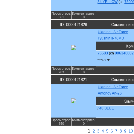
34 YELLOW
(cn
7509
Просмотров:
Комментариев:
661
0
ID: 0000121826
Самолет и к
Ukraine - Air Force
Ilyushin Il-76MD
Ком
76683
(cn
006346802
"СУ-27!"
Просмотров:
Комментариев:
703
0
ID: 0000121821
Самолет и к
Ukraine - Air Force
Antonov An-26
Комм
/
48 BLUE
Просмотров:
Комментариев:
850
0
1
2
3
4
5
6
7
8
9
10