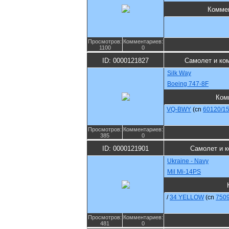
Комме
Просмотров:
Комментариев:
1100
0
ID: 0000121827
Самолет и ко
Silk Way
Boeing 747-8F
Ком
VQ-BWY
(cn
60120/1
Просмотров:
Комментариев:
385
0
ID: 0000121901
Самолет и к
Ukraine - Navy
Mil Mi-14PS
/
34 YELLOW
(cn
750
Просмотров:
Комментариев:
481
0