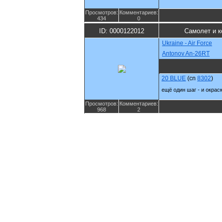
Просмотров:
Комментариев:
434
0
ID: 0000122012
Самолет и к
Ukraine - Air Force
Antonov An-26RT
20 BLUE
(cn
8302
)
ещё один шаг - и окрас
Просмотров:
Комментариев:
968
2