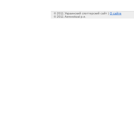
© 2011 Украинский споттерский сайт |
О сайте
© 2011 Aerovokzal p.e.