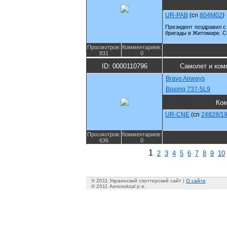
UR-PAB
(cn
804M02
)
Президент поздравил с
бригады в Житомире. С
Просмотров:
Комментариев:
831
0
ID: 0000110796
Самолет и ком
Bravo Airways
Boeing 737-5L9
Ко
UR-CNE
(cn
24828/1
Просмотров:
Комментариев:
636
0
1
2
3
4
5
6
7
8
9
10
© 2011 Украинский споттерский сайт |
О сайте
© 2011 Aerovokzal p.e.