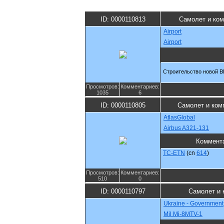
ID: 0000110813
Самолет и ком
Airport
Airport
Строительство новой 
Просмотров:
Комментариев:
1035
6
ID: 0000110805
Самолет и ком
AtlasGlobal
Airbus A321-131
Коммент
TC-ETN
(cn
614
)
Просмотров:
Комментариев:
510
0
ID: 0000110797
Самолет и 
Ukraine - Government
Mil Mi-8MTV-1