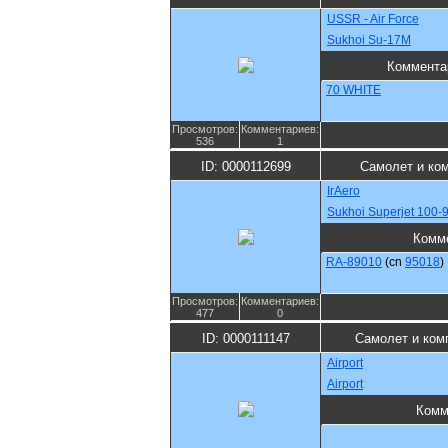
USSR - Air Force
Sukhoi Su-17M
Коммента
70 WHITE
Просмотров:
Комментариев:
536
1
ID: 0000112699
Самолет и ко
IrAero
Sukhoi Superjet 100-
Комм
RA-89010
(cn
95018
)
Просмотров:
Комментариев:
477
0
ID: 0000111147
Самолет и ком
Airport
Airport
Комм