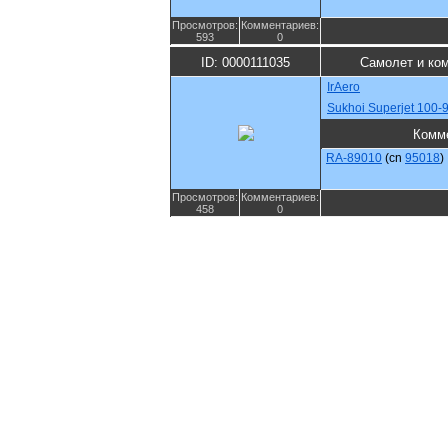
Просмотров:
Комментариев:
593
0
ID: 0000111035
Самолет и ко
IrAero
Sukhoi Superjet 100-
Комм
RA-89010
(cn
95018
)
Просмотров:
Комментариев:
458
0