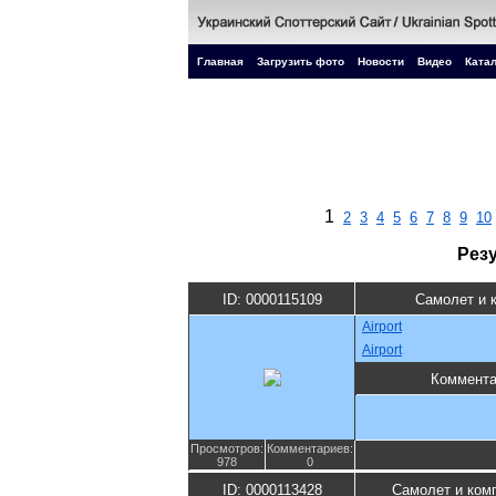
Главная
Загрузить фото
Новости
Видео
Катал
1
2
3
4
5
6
7
8
9
10
Рез
ID: 0000115109
Самолет и 
Airport
Airport
Коммента
Просмотров:
Комментариев:
978
0
ID: 0000113428
Самолет и ком