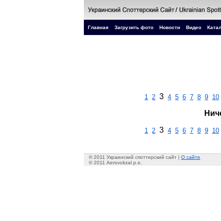
Главная
Загрузить фото
Новости
Видео
Катал
3
1
2
4
5
6
7
8
9
10
Нич
3
1
2
4
5
6
7
8
9
10
© 2011 Украинский споттерский сайт |
О сайте
© 2011 Aerovokzal p.e.