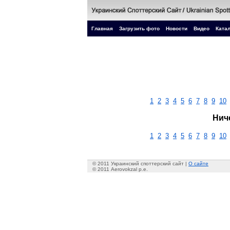
Главная
Загрузить фото
Новости
Видео
Катал
1
2
3
4
5
6
7
8
9
10
Нич
1
2
3
4
5
6
7
8
9
10
© 2011 Украинский споттерский сайт |
О сайте
© 2011 Aerovokzal p.e.