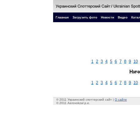
Главная
Загрузить фото
Новости
Видео
Катал
1
2
3
4
5
6
7
8
9
10
Нич
1
2
3
4
5
6
7
8
9
10
© 2011 Украинский споттерский сайт |
О сайте
© 2011 Aerovokzal p.e.