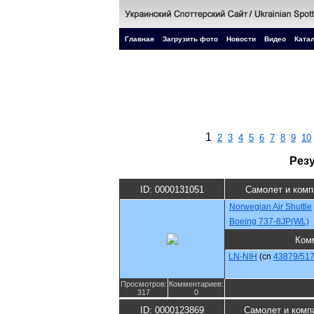
Главная
Загрузить фото
Новости
Видео
Катал
1
2
3
4
5
6
7
8
9
10
Рез
ID: 0000131051
Самолет и комп
Norwegian Air Shuttle
Boeing 737-8JP(WL)
Ком
LN-NIH
(cn
43879/51
Просмотров:
Комментариев:
317
0
ID: 0000123869
Самолет и комп