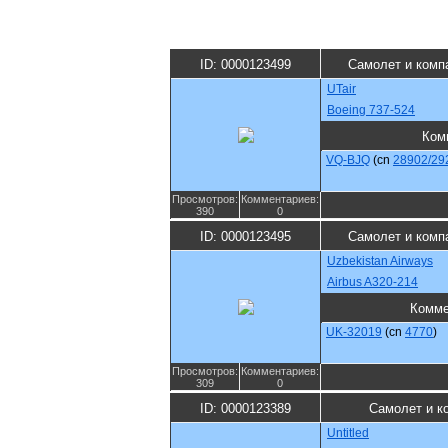
ID: 0000123499
Самолет и комп
UTair
Boeing 737-524
Ком
VQ-BJQ
(cn
28902/29
Просмотров:
Комментариев:
390
0
ID: 0000123495
Самолет и комп
Uzbekistan Airways
Airbus A320-214
Комме
UK-32019
(cn
4770
)
Просмотров:
Комментариев:
309
0
ID: 0000123389
Самолет и к
Untitled