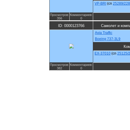
VP-BRI
(cn
25289/22
Просмотров:
Комментариев:
356
0
ID: 0000123766
Самолет и комп
Avia Traffic
Boeing 737-3L9
Ко
EX-37010
(cn
25125/
Просмотров:
Комментариев:
382
0