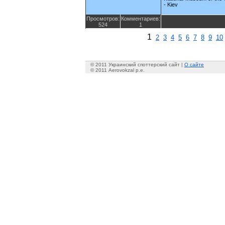
- Kiev
Просмотров:
Комментариев:
524
1
1
2
3
4
5
6
7
8
9
10
© 2011 Украинский споттерский сайт |
О сайте
© 2011 Aerovokzal p.e.