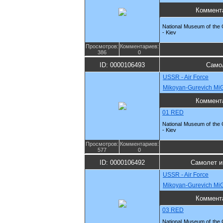
Коммент
National Museum of the G
- Kiev
Просмотров:
Комментариев:
386
0
ID: 0000106493
Само
USSR - Air Force
Mikoyan-Gurevich MiG
Коммент
01 RED
National Museum of the G
- Kiev
Просмотров:
Комментариев:
577
0
ID: 0000106492
Самолет и
USSR - Air Force
Mikoyan-Gurevich Mi
Коммент
03 RED
National Museum of the G