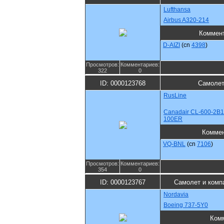
Lufthansa
Airbus A320-214
Коммен
D-AIZI
(cn
4398
)
Просмотров:
Комментариев:
322
0
ID: 0000123768
Самолет
RusLine
Canadair CL-600-2B1
100ER
Комме
VQ-BNL
(cn
7106
)
Просмотров:
Комментариев:
354
0
ID: 0000123767
Самолет и комп
Nordavia
Boeing 737-5Y0
Ком