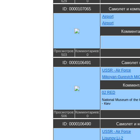
629
0
ID: 0000107065
Самолет и комп
Airport
Airport
Коммента
Просмотров:
Комментариев:
503
0
ID: 0000106491
Самолет 
USSR - Air Force
Mikoyan-Gurevich Mi
Коммент
02 RED
National Museum of the G
- Kiev
Просмотров:
Комментариев:
506
0
ID: 0000106490
Самолет и к
USSR - Air Force
Lisunov Li-2