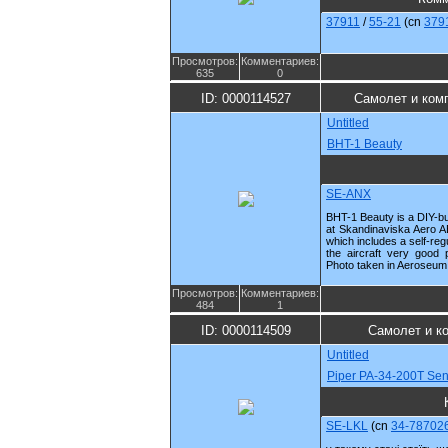
37911
/
55-21
(cn
379
Просмотров:
Комментариев:
635
0
ID: 0000114527
Самолет и ком
Untitled
BHT-1 Beauty
SE-ANX
BHT-1 Beauty is a DIY-bui
at Skandinaviska Aero AB
which includes a self-reg
the aircraft very good 
Photo taken in Aeroseum 
Просмотров:
Комментариев:
484
1
ID: 0000114509
Самолет и к
Untitled
Piper PA-34-200T Sen
SE-LKL
(cn
34-78702