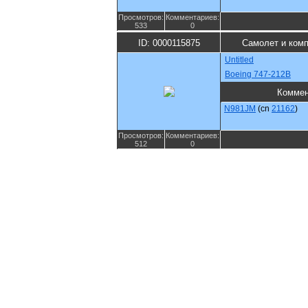
Просмотров:
Комментариев:
533
0
ID: 0000115875
Самолет и ком
Untitled
Boeing 747-212B
Коммен
N981JM
(cn
21162
)
Просмотров:
Комментариев:
512
0