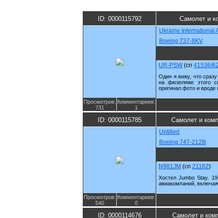
ID: 0000115792
Самолет и к
Ukraine International A
Boeing 737-8KV
UR-PSW
(cn
41536/6
Один я вижу, что сразу
на фюзеляже этого с
оригинал фото и вроде к
Просмотров:
Комментариев:
731
1
ID: 0000115785
Самолет и ком
Untitled
Boeing 747-212B
N981JM
(cn
21162
)
Хостел Jumbo Stay. 19
авиакомпаний, включая S
Просмотров:
Комментариев:
540
0
ID: 0000114676
Самолет и ком