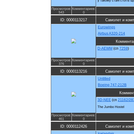
у такому стані стоїть 
Просмотров:
Комментариев:
543
0
ID: 0000113217
Самолет и ком
Eurowings
Airbus A320-214
Коммента
D-AEWM
(cn
7259
)
Просмотров:
Комментариев:
376
0
ID: 0000113216
Самолет и ком
Untitled
Boeing 747-212B
Коммен
3D-NEE
(cn
21162/28
The Jumbo Hostel
Просмотров:
Комментариев:
461
0
ID: 0000112426
Самолет и ком
Icelandair