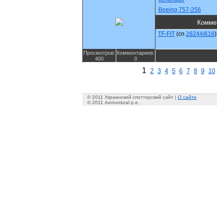
Boeing 757-256
Комме
TF-FIT
(cn
26244/616
)
Просмотров:
Комментариев:
400
0
1
2
3
4
5
6
7
8
9
10
© 2011 Украинский споттерский сайт |
О сайте
© 2011 Aerovokzal p.e.