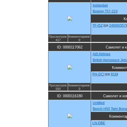
Icelandair
Boeing 757-223
К
TF-ISZ
(cn
24600/357
)
Просмотров:
Комментариев:
417
0
ID: 0000117062
Самолет и 
AIS Airlines
British Aerospace Jet
Коммент
PH-DCI
(cn
916
)
Просмотров:
Комментариев:
500
0
ID: 0000116180
Самолет и ко
Untitled
Beech H50 Twin Bon
Коммента
LN-DBE