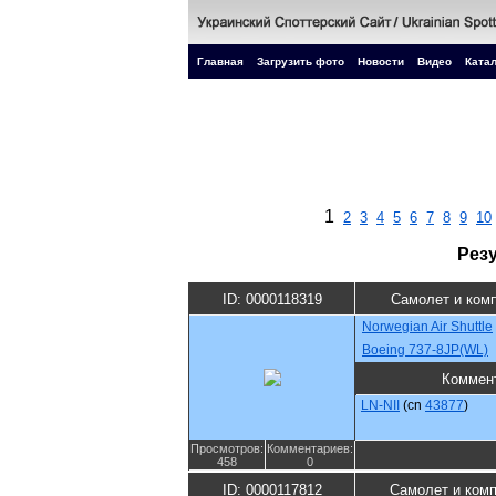
Главная
Загрузить фото
Новости
Видео
Катал
1
2
3
4
5
6
7
8
9
10
Рез
ID: 0000118319
Самолет и ком
Norwegian Air Shuttle
Boeing 737-8JP(WL)
Коммен
LN-NII
(cn
43877
)
Просмотров:
Комментариев:
458
0
ID: 0000117812
Самолет и ком