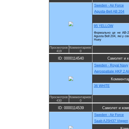
Sweden - Air Force
Agusta-Bell AB 204
95 YELLOW
Формально це не AB-2
Agusta Bell 204, які у 
Huey
Просмотров:
Комментариев:
419
0
ID: 0000114540
Самолет и 
Sweden - Royal Navy
Aerospatiale HKP 2 Alo
Коммента
36 WHITE
Просмотров:
Комментариев:
430
0
ID: 0000114539
Самолет и ком
Sweden - Air Force
Saab AJSH37 Viggen
Комм