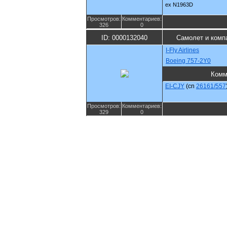
ex N1963D
Просмотров:
Комментариев:
326
0
ID: 0000132040
Самолет и комп
I-Fly Airlines
Boeing 757-2Y0
Комм
EI-CJY
(cn
26161/557
Просмотров:
Комментариев:
329
0