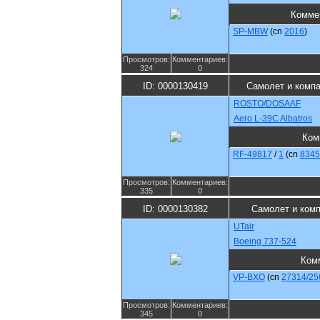
Комме
SP-MBW
(cn
2016
)
Просмотров:
Комментариев:
324
0
ID: 0000130419
Самолет и комп
ROSTO/DOSAAF
Aero L-39C Albatros
Ком
RF-49817
/
1
(cn
8345
Просмотров:
Комментариев:
335
0
ID: 0000130382
Самолет и ком
UTair
Boeing 737-524
Ком
VP-BXO
(cn
27314/25
Просмотров:
Комментариев:
345
0