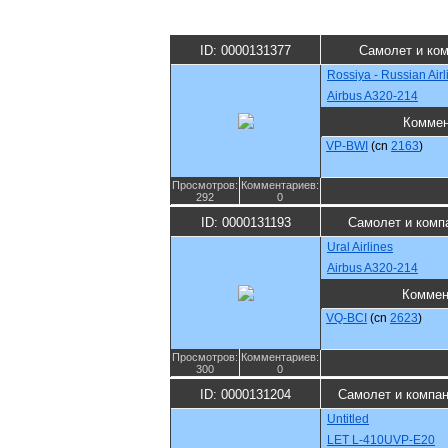
ID: 0000131377
Самолет и ко
Rossiya - Russian Airl
Airbus A320-214
Коммен
VP-BWI
(cn
2163
)
Просмотров:
Комментариев:
292
0
ID: 0000131193
Самолет и комп
Ural Airlines
Airbus A320-214
Коммен
VQ-BCI
(cn
2623
)
Просмотров:
Комментариев:
300
0
ID: 0000131204
Самолет и компа
Untitled
LET L-410UVP-E20