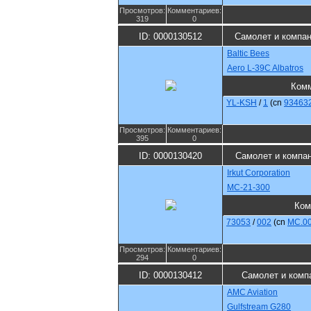
Просмотров:
Комментариев:
319
0
ID: 0000130512
Самолет и компа
Baltic Bees
Aero L-39C Albatros
Комм
YL-KSH
/
1
(cn
93463
Просмотров:
Комментариев:
395
0
ID: 0000130420
Самолет и компа
Irkut Corporation
МС-21-300
Ком
73053
/
002
(cn
МС.0
Просмотров:
Комментариев:
294
0
ID: 0000130412
Самолет и комп
AMC Aviation
Gulfstream G280