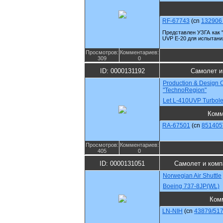
RF-67743
(cn
132906 
Представлен УЗГА как 
UVP E-20 для испытани
Просмотров:
Комментариев:
309
0
ID: 0000131192
Самолет и
Production & Design
"TechnoRegion"
Let L-410UVP Turbole
Комм
RA-67501
(cn
851405
Просмотров:
Комментариев:
405
0
ID: 0000131051
Самолет и комп
Norwegian Air Shuttle
Boeing 737-8JP(WL)
Ком
LN-NIH
(cn
43879/51