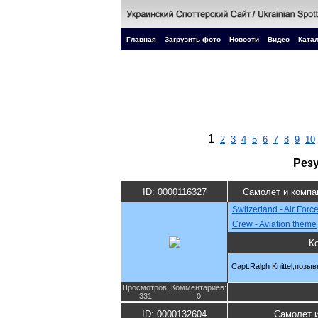
Главная
Загрузить фото
Новости
Видео
Катал
1
2
3
4
5
6
7
8
9
10
Рез
ID: 0000116327
Самолет и компа
Switzerland - Air Forc
Crew - Aviation theme
К
Capt.Ralph Knittel,позы
Просмотров:
Комментариев:
331
0
ID: 0000132604
Самолет 