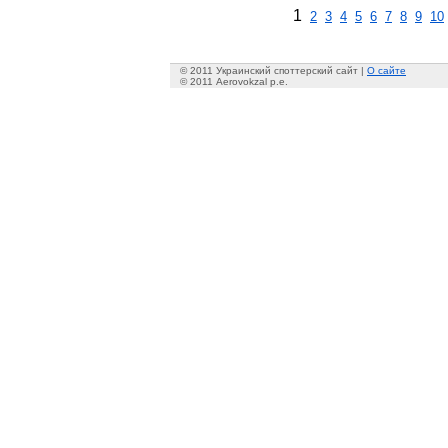
1
2
3
4
5
6
7
8
9
10
© 2011 Украинский споттерский сайт |
О сайте
© 2011 Aerovokzal p.e.