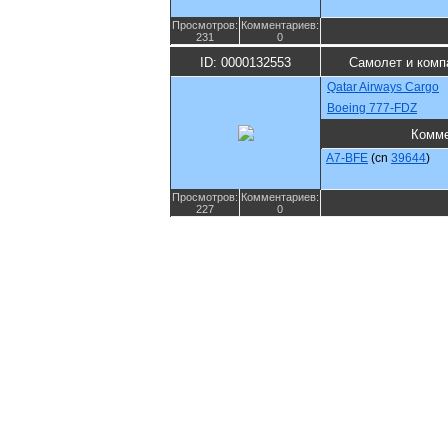
Просмотров:
Комментариев:
231
0
ID: 0000132553
Самолет и комп
Qatar Airways Cargo
Boeing 777-FDZ
Комме
A7-BFE
(cn
39644
)
Просмотров:
Комментариев:
227
0