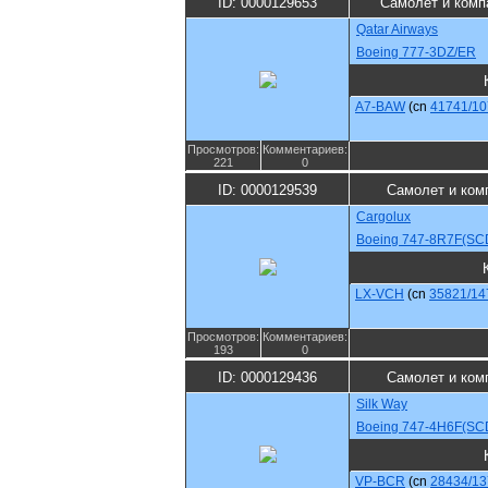
ID: 0000129653
Самолет и комп
Qatar Airways
Boeing 777-3DZ/ER
A7-BAW
(cn
41741/10
Просмотров:
Комментариев:
221
0
ID: 0000129539
Самолет и ком
Cargolux
Boeing 747-8R7F(SC
LX-VCH
(cn
35821/14
Просмотров:
Комментариев:
193
0
ID: 0000129436
Самолет и ком
Silk Way
Boeing 747-4H6F(SC
VP-BCR
(cn
28434/13