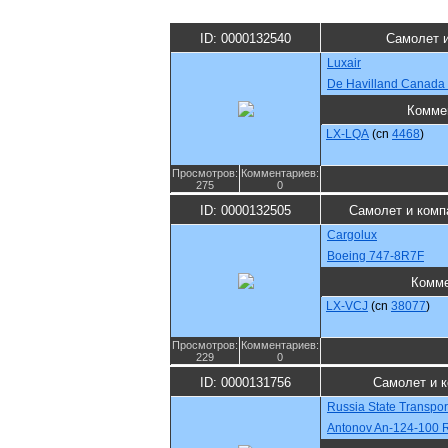
ID: 0000132540
Самолет 
Luxair
De Havilland Canada
Комме
LX-LQA
(cn
4468
)
Просмотров:
Комментариев:
275
0
ID: 0000132505
Самолет и комп
Cargolux
Boeing 747-8R7F
Комме
LX-VCJ
(cn
38077
)
Просмотров:
Комментариев:
229
0
ID: 0000131756
Самолет и 
Russia State Transpo
Antonov An-124-100 