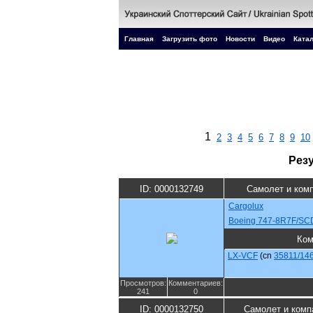
Главная
Загрузить фото
Новости
Видео
Катал
1
2
3
4
5
6
7
8
9
10
Рез
ID: 0000132749
Самолет и ком
Cargolux
Boeing 747-8R7F/SC
Ком
LX-VCF
(cn
35811/14
Просмотров:
Комментариев:
241
0
ID: 0000132750
Самолет и комп