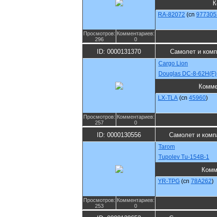
К
RA-82072
(cn
977305
Просмотров:
Комментариев:
296
0
ID: 0000131370
Самолет и комп
Cargo Lion
Douglas DC-8-62H(F)
Комме
LX-TLA
(cn
45960
)
Просмотров:
Комментариев:
257
0
ID: 0000130556
Самолет и комп
Tarom
Tupolev Tu-154B-1
Комм
YR-TPG
(cn
78A262
)
Просмотров:
Комментариев:
253
0