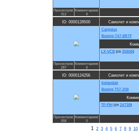
Просмотров:
Комментариев:
312
0
ID: 0000128500
Самолет и комп
Cargolux
Boeing-747-8R7F
Комм
LX-VCB
(cn
35806
)
Просмотров:
Комментариев:
287
0
ID: 0000124256
Самолет и комп
Icelandair
Boeing 757-208
Комме
TF-FIH
(cn
24739
)
Просмотров:
Комментариев:
358
0
1
2
3
4
5
6
7
8
9
10