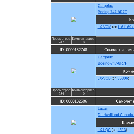
Cargolux
Boeing 747-8R7F
Ко
LX-VCM
(cn
L 61169 /
Просмотров:
Комментариев:
247
0
ID: 0000132748
Самолет и комп
Cargolux
Boeing-747-8R7F
Комм
LX-VCB
(cn
35806
)
Просмотров:
Комментариев:
234
0
ID: 0000132586
Самолет 
Luxair
De Havilland Canada
Комме
LX-LQC
(cn
4513
)