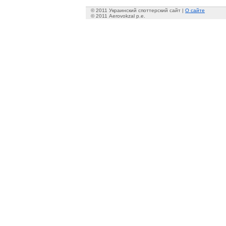
© 2011 Украинский споттерский сайт |
О сайте
© 2011 Aerovokzal p.e.