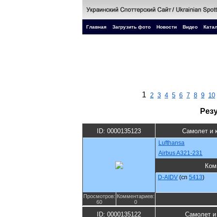
Главная
Загрузить фото
Новости
Видео
Катал
1
2
3
4
5
6
7
8
9
10
Рез
ID: 0000135123
Самолет и 
Lufthansa
Airbus A321-231
Ком
D-AIDV
(cn
5413
)
Просмотров:
Комментариев:
60
0
ID: 0000135122
Самолет и