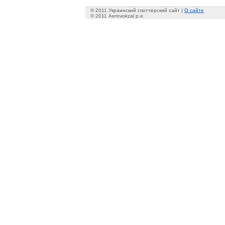
© 2011 Украинский споттерский сайт |
О сайте
© 2011 Aerovokzal p.e.