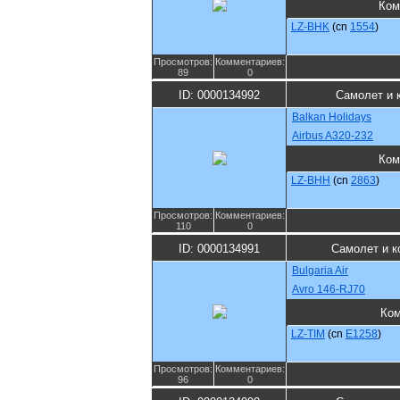
Ком
LZ-BHK
(cn
1554
)
Просмотров:
Комментариев:
89
0
ID: 0000134992
Самолет и 
Balkan Holidays
Airbus A320-232
Ком
LZ-BHH
(cn
2863
)
Просмотров:
Комментариев:
110
0
ID: 0000134991
Самолет и к
Bulgaria Air
Avro 146-RJ70
Ком
LZ-TIM
(cn
E1258
)
Просмотров:
Комментариев:
96
0