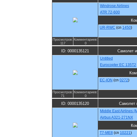
Windrose Airlines
ATR 72-600
Ко
UR-RWC
(cn
1450
)
Просмотров:
Комментариев:
117
0
ID: 0000135121
Самолет и
Untitled
Eurocopter EC 135T2
Ком
EC-ION
(cn
0272
)
Просмотров:
Комментариев:
71
0
ID: 0000135120
Самолет 
Middle East Airlines 
Airbus A321-271NX
Ко
T7-ME8
(cn
10221
)