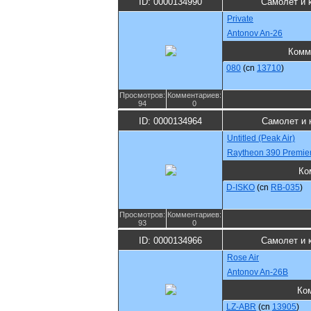
ID: 0000134990
Самолет и 
Private
Antonov An-26
Комм
080
(cn
13710
)
Просмотров:
Комментариев:
94
0
ID: 0000134964
Самолет и 
Untitled (Peak Air)
Raytheon 390 Premier
Ко
D-ISKO
(cn
RB-035
)
Просмотров:
Комментариев:
93
0
ID: 0000134966
Самолет и 
Rose Air
Antonov An-26B
Ко
LZ-ABR
(cn
13905
)