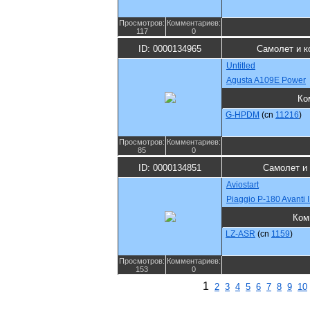
Просмотров:
Комментариев:
117
0
ID: 0000134965
Самолет и к
Untitled
Agusta A109E Power
Ко
G-HPDM
(cn
11216
)
Просмотров:
Комментариев:
85
0
ID: 0000134851
Самолет и
Aviostart
Piaggio P-180 Avanti I
Ком
LZ-ASR
(cn
1159
)
Просмотров:
Комментариев:
153
0
1
2
3
4
5
6
7
8
9
10