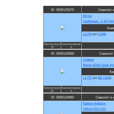
ID: 0000135070
Самолет 
BH Air
Gulfstream - V SP (G5
Ком
LZ-FIA
(cn
5198
)
Просмотров:
Комментариев:
70
0
ID: 0000135069
Самолет 
Untitled
Beech B200 Super Kin
Ко
LZ-ITV
(cn
BB-1369
)
Просмотров:
Комментариев:
54
0
ID: 0000134993
Самолет и 
Balkan Holidays
Airbus A321-211