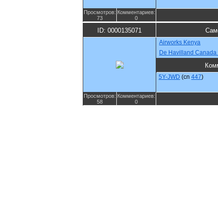
Просмотров:
Комментариев:
73
0
ID: 0000135071
Сам
Airworks Kenya
De Havilland Canada
Ком
5Y-JWD
(cn
447
)
Просмотров:
Комментариев:
58
0