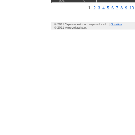
531
0
1
2
3
4
5
6
7
8
9
10
© 2011 Украинский споттерский сайт |
О сайте
© 2011 Aerovokzal p.e.