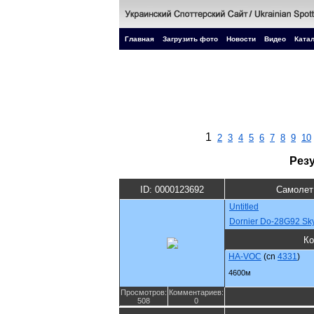
Главная
Загрузить фото
Новости
Видео
Катал
1
2
3
4
5
6
7
8
9
10
Рез
ID: 0000123692
Самолет
Untitled
Dornier Do-28G92 Sk
Ко
HA-VOC
(cn
4331
)
4600м
Просмотров:
Комментариев:
508
0