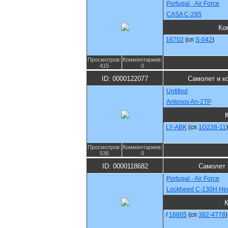
Portugal - Air Force
CASA C-295
Ко
16702
(cn
S-042
)
Просмотров:
Комментариев:
415
0
ID: 0000122077
Самолет и к
Untitled
Antonov An-2TP
LY-ABK
(cn
1G238-11
)
Просмотров:
Комментариев:
536
0
ID: 0000118682
Самолет 
Portugal - Air Force
Lockheed C-130H Her
/
16805
(cn
382-4778
)