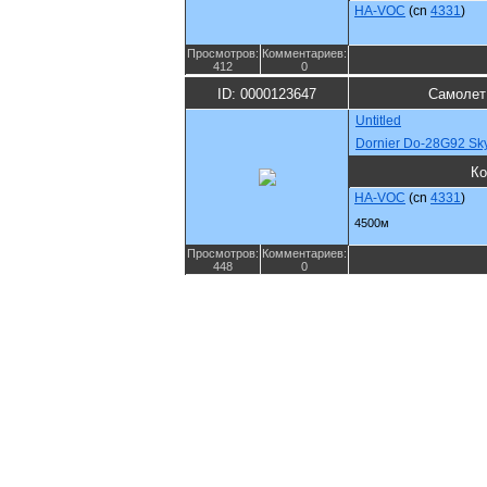
HA-VOC
(cn
4331
)
Просмотров:
Комментариев:
412
0
ID: 0000123647
Самолет
Untitled
Dornier Do-28G92 Sk
Ко
HA-VOC
(cn
4331
)
4500м
Просмотров:
Комментариев:
448
0