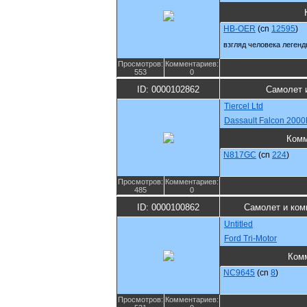
HB-OER
(cn
12595
)
взгляд человека леген
Просмотров:
Комментариев:
553
0
ID: 0000102862
Самолет 
Tiercel Ltd
Dassault Falcon 200
Комм
N817GC
(cn
224
)
Просмотров:
Комментариев:
485
0
ID: 0000100862
Самолет и ком
Untitled
Ford Tri-Motor
Ком
NC9645
(cn
8
)
Просмотров:
Комментариев: