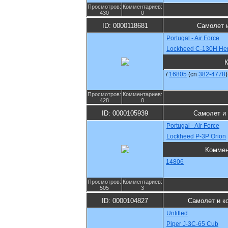
Просмотров:
Комментариев:
430
0
ID: 0000118681
Самолет 
Portugal - Air Force
Lockheed C-130H Her
/
16805
(cn
382-4778
)
Просмотров:
Комментариев:
428
0
ID: 0000105939
Самолет и
Portugal - Air Force
Lockheed P-3P Orion
Коммен
14806
Просмотров:
Комментариев:
505
3
ID: 0000104827
Самолет и к
Untitled
Piper J-3C-65 Cub