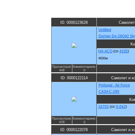
ID: 0000123628
Самолет
Untitled
Dornier Do-28G92 Sk
Ко
HA-ACO
(cn
4335
)
4500м
Просмотров:
Комментариев:
448
0
ID: 0000122114
Самолет и к
Portugal - Air Force
CASA C-295
Ко
16702
(cn
S-042
)
Просмотров:
Комментариев:
478
0
ID: 0000122078
Самолет и к