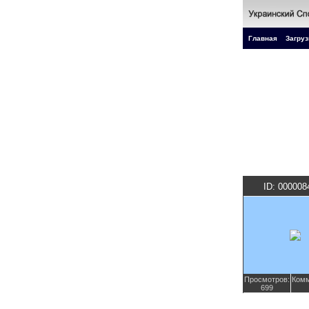
Главная
Загруз
ID: 000008
Просмотров:
Комм
699