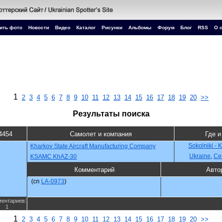
ить фото
Новости
Видео
Каталог
Рисунки
Альбомы
Форум
Блог
RSS
О 
1
2
3
4
5
6
7
8
9
10
11
12
13
14
15
16
17
18
19
20
>>
Результаты поиска
4454
Самолет и компания
Где и
Sokolniki - 
Kharkov State Aircraft Manufacturing Company
Ukraine
,
Се
KSAMC KhAZ-30
Комментарий
Авто
(cn
LA-0973
)
ентариев:
1
1
2
3
4
5
6
7
8
9
10
11
12
13
14
15
16
17
18
19
20
>>