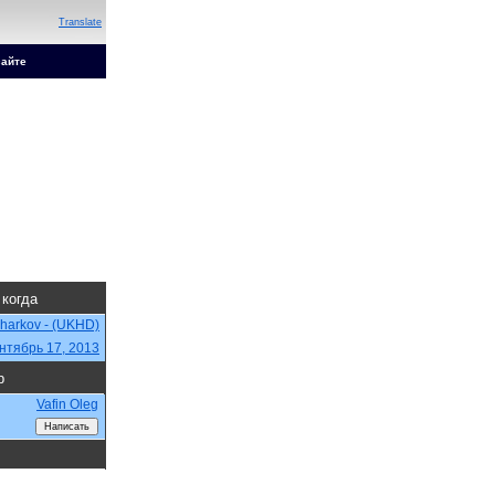
Translate
сайте
 когда
Kharkov - (UKHD)
нтябрь 17, 2013
р
Vafin Oleg