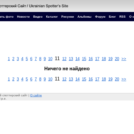
ить фото
Новости
Видео
Каталог
Рисунки
Альбомы
Форум
Блог
RSS
О 
11
1
2
3
4
5
6
7
8
9
10
12
13
14
15
16
17
18
19
20
>>
Ничего не найдено
11
1
2
3
4
5
6
7
8
9
10
12
13
14
15
16
17
18
19
20
>>
 споттерский сайт |
О сайте
 p.e.