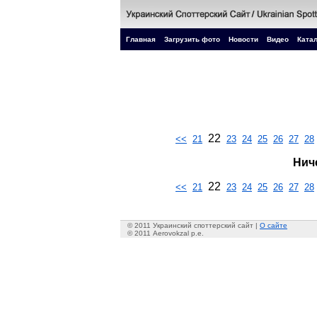
Главная
Загрузить фото
Новости
Видео
Катал
22
<<
21
23
24
25
26
27
28
Нич
22
<<
21
23
24
25
26
27
28
© 2011 Украинский споттерский сайт |
О сайте
© 2011 Aerovokzal p.e.