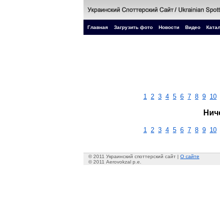
Главная
Загрузить фото
Новости
Видео
Катал
1
2
3
4
5
6
7
8
9
10
Нич
1
2
3
4
5
6
7
8
9
10
© 2011 Украинский споттерский сайт |
О сайте
© 2011 Aerovokzal p.e.