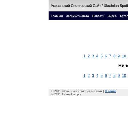
Главная
Загрузить фото
Новости
Видео
Катал
1
2
3
4
5
6
7
8
9
10
Нич
1
2
3
4
5
6
7
8
9
10
© 2011 Украинский споттерский сайт |
О сайте
© 2011 Aerovokzal p.e.