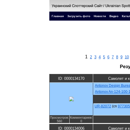
Главная
Загрузить фото
Новости
Видео
Катал
1
2
3
4
5
6
7
8
9
10
Рез
ID: 0000134170
Самолет и 
Antonov Design Bure
Antonov An-124-100-
UR-82072
(cn
977305
Просмотров:
Комментариев:
560
0
ID: 0000134006
Самолет и 