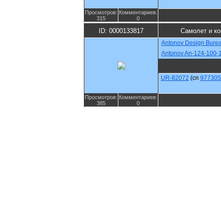
Просмотров:
Комментариев:
315
0
ID: 0000133817
Самолет и к
Antonov Design Bure
Antonov An-124-100-
UR-82072
(cn
977305
Просмотров:
Комментариев:
385
0