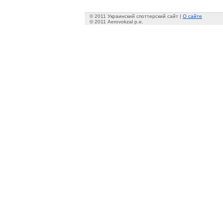
© 2011 Украинский споттерский сайт |
О сайте
© 2011 Aerovokzal p.e.