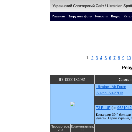
Главная
Загрузить фото
Новости
Видео
Катал
1
2
3
4
5
6
7
8
9
10
Рез
ID: 0000134961
Самоле
Ukraine - Air Force
Sukhoi Su-27UB
73 BLUE
(cn
9631042
Командир 39-ї бригади 
Довгач, Герой України, 
Просмотров:
Комментариев:
753
0