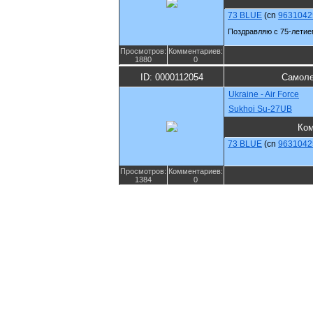
73 BLUE
(cn
9631042
Поздравляю с 75-лети
Просмотров:
Комментариев:
1880
0
ID: 0000112054
Самоле
Ukraine - Air Force
Sukhoi Su-27UB
Ко
73 BLUE
(cn
9631042
Просмотров:
Комментариев:
1384
0