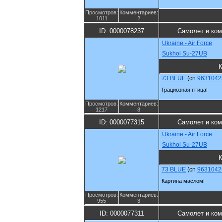
Просмотров:
Комментариев:
1011
2
ID: 0000078237
Самолет и ко
Ukraine - Air Force
Sukhoi Su-27UB
73 BLUE
(cn
9631042
Грациозная птица!
Просмотров:
Комментариев:
1217
8
ID: 0000077315
Самолет и ко
Ukraine - Air Force
Sukhoi Su-27UB
73 BLUE
(cn
9631042
Картина маслом!
Просмотров:
Комментариев:
955
3
ID: 0000077311
Самолет и ко