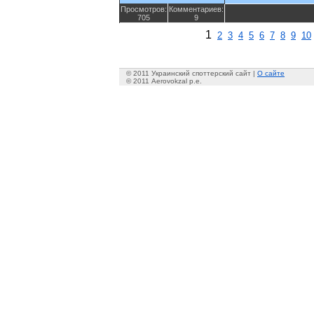
Просмотров:
Комментариев:
705
9
1
2
3
4
5
6
7
8
9
10
© 2011 Украинский споттерский сайт |
О сайте
© 2011 Aerovokzal p.e.