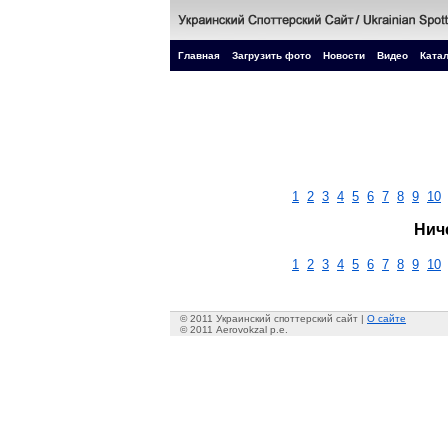
Главная
Загрузить фото
Новости
Видео
Катал
1
2
3
4
5
6
7
8
9
10
Нич
1
2
3
4
5
6
7
8
9
10
© 2011 Украинский споттерский сайт |
О сайте
© 2011 Aerovokzal p.e.