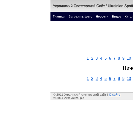
Главная
Загрузить фото
Новости
Видео
Катал
1
2
3
4
5
6
7
8
9
10
Нич
1
2
3
4
5
6
7
8
9
10
© 2011 Украинский споттерский сайт |
О сайте
© 2011 Aerovokzal p.e.