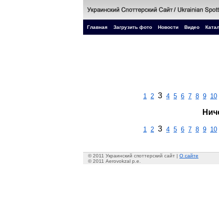
Главная
Загрузить фото
Новости
Видео
Катал
3
1
2
4
5
6
7
8
9
10
Нич
3
1
2
4
5
6
7
8
9
10
© 2011 Украинский споттерский сайт |
О сайте
© 2011 Aerovokzal p.e.