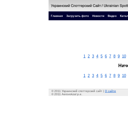
Главная
Загрузить фото
Новости
Видео
Катал
1
2
3
4
5
6
7
8
9
10
Нич
1
2
3
4
5
6
7
8
9
10
© 2011 Украинский споттерский сайт |
О сайте
© 2011 Aerovokzal p.e.