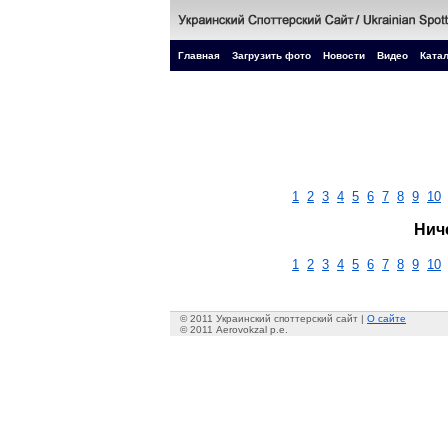
Главная
Загрузить фото
Новости
Видео
Катал
1
2
3
4
5
6
7
8
9
10
Нич
1
2
3
4
5
6
7
8
9
10
© 2011 Украинский споттерский сайт |
О сайте
© 2011 Aerovokzal p.e.