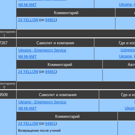
Ukraine
,
Mil Mi-8MT
Комментарий
24 YELLOW
(cn
94861
)
ентариев:
1
7267
Самолет и компания
Где и ко
Uzhgorod
Ukraine - Emergency Service
Ukraine
,
Mil Mi-8MT
Комментарий
Авт
24 YELLOW
(cn
94861
)
ентариев:
0
9509
Самолет и компания
Где и к
Ukraine - Emergency Service
Ukrai
Mil Mi-8MT
Комментарий
24 YELLOW
(cn
94861
)
Возвращение после учений