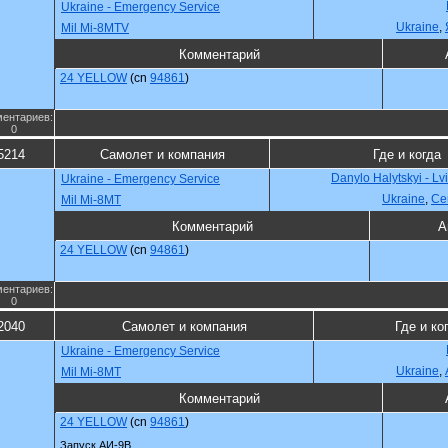
Ukraine - Emergency Service
Ukraine
,
Mil Mi-8MTV
Комментарий
24 YELLOW
(cn
94861
)
ентариев:
0
5214
Самолет и компания
Где и когда
Danylo Halytskyi - Lv
Ukraine - Emergency Service
Ukraine
,
Се
Mil Mi-8MT
Комментарий
А
24 YELLOW
(cn
94861
)
ентариев:
0
2040
Самолет и компания
Где и ко
Ukraine - Emergency Service
Ukraine
,
Mil Mi-8MT
Комментарий
24 YELLOW
(cn
94861
)
Запуск АИ-9В