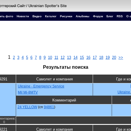
ить фото
Новости
Видео
Каталог
Рисунки
Альбомы
Форум
Блог
RSS
О 
1
2
3
4
5
6
7
8
9
10
11
12
13
14
15
16
17
18
19
20
>>
Результаты поиска
9291
Самолет и компания
Где и ко
Ukraine - Emergency Service
Ukraine
Mil Mi-8MTV
Комментарий
24 YELLOW
(cn
94861
)
ентариев:
0
9221
Самолет и компания
Где и ко