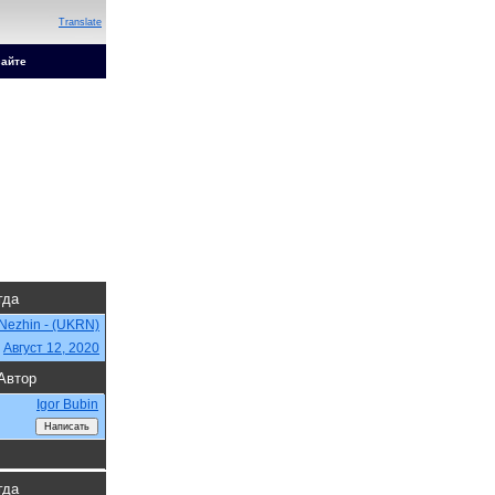
Translate
сайте
гда
Nezhin - (UKRN)
,
Август 12, 2020
Автор
Igor Bubin
гда