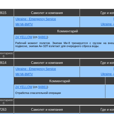
8615
Самолет и компания
Где и ко
Ukraine - Emergency Service
Ukraine
,
Mil Mi-8MTV
Комментарий
24 YELLOW
(cn
94861
)
Рабочий момент полетов. Экипаж Ми-8 тренируется с грузом на вне
подвеске, экипаж Ан-32П взлетает для очередного сброса воды.
ентариев:
0
8614
Самолет и компания
Где и ко
Ukraine - Emergency Service
Ukraine
,
Mil Mi-8MTV
Комментарий
24 YELLOW
(cn
94861
)
Отработка спасательной операции
ентариев:
0
7263
Самолет и компания
Где и ко