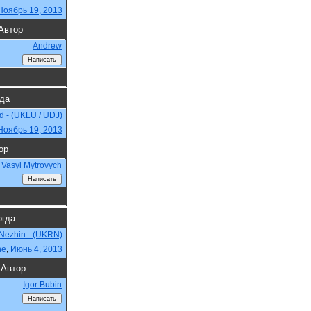
Ноябрь 19, 2013
Автор
Andrew
гда
 - (UKLU / UDJ)
Ноябрь 19, 2013
ор
Vasyl Mytrovych
огда
Nezhin - (UKRN)
ne
,
Июнь 4, 2013
Автор
Igor Bubin