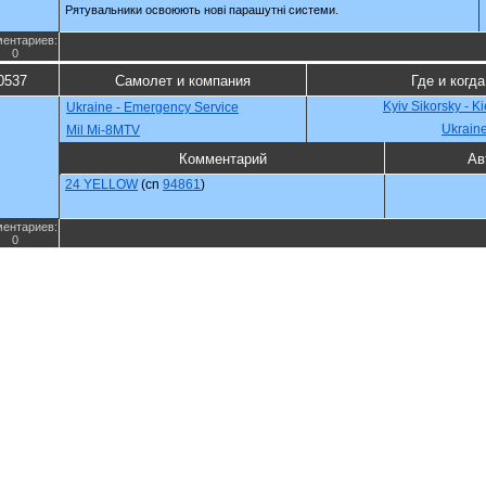
Рятувальники освоюють нові парашутні системи.
ентариев:
0
0537
Самолет и компания
Где и когда
Kyiv Sikorsky - K
Ukraine - Emergency Service
Ukrain
Mil Mi-8MTV
Комментарий
Ав
24 YELLOW
(cn
94861
)
ентариев:
0