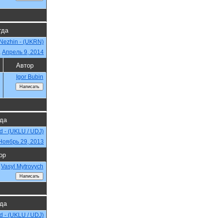
гда
Nezhin - (UKRN)
,
Апрель 9, 2014
Автор
Igor Bubin
гда
 - (UKLU / UDJ)
Ноябрь 29, 2013
ор
Vasyl Mytrovych
гда
 - (UKLU / UDJ)