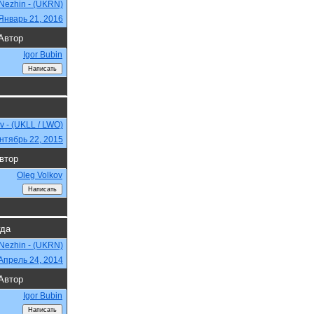
Nezhin - (UKRN)
Январь 21, 2016
Автор
Igor Bubin
iv - (UKLL / LWO)
нтябрь 22, 2015
втор
Oleg Volkov
гда
Nezhin - (UKRN)
Апрель 24, 2014
Автор
Igor Bubin