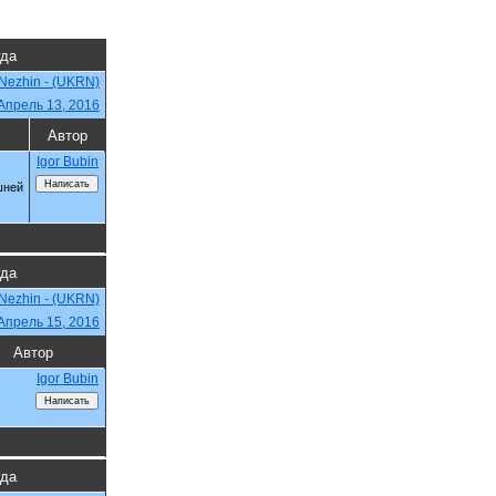
гда
Nezhin - (UKRN)
Апрель 13, 2016
Автор
Igor Bubin
шней
гда
Nezhin - (UKRN)
Апрель 15, 2016
Автор
Igor Bubin
гда