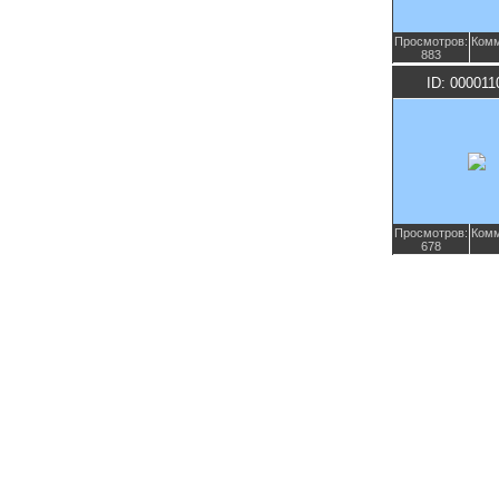
Просмотров:
Комм
883
ID: 000011
Просмотров:
Комм
678