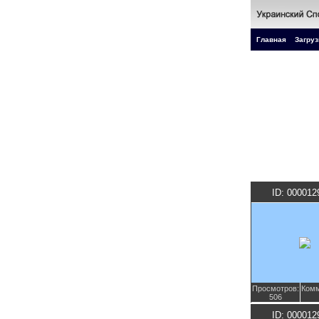
Главная
Загруз
ID: 000012
Просмотров:
Комм
506
ID: 000012