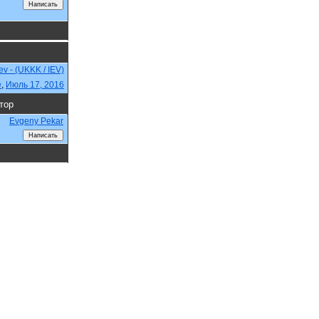
iev - (UKKK / IEV)
e
,
Июль 17, 2016
тор
Evgeny Pekar