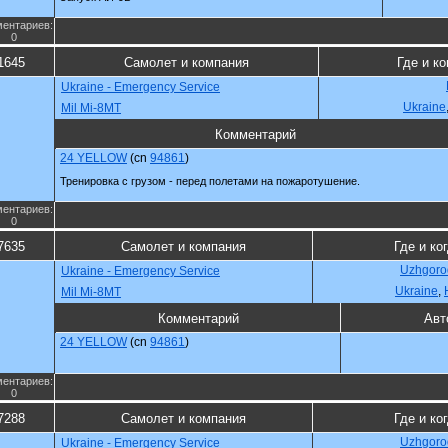
ентариев:
0
1645
Самолет и компания
Где и ко
Ukraine - Emergency Service
Ukraine
Mil Mi-8MT
Комментарий
24 YELLOW
(cn
94861
)
Тренировка с грузом - перед полетами на пожаротушение.
ентариев:
0
7635
Самолет и компания
Где и ко
Uzhgorod
Ukraine - Emergency Service
Ukraine
,
Mil Mi-8MT
Комментарий
Авт
24 YELLOW
(cn
94861
)
ентариев:
0
7288
Самолет и компания
Где и ко
Uzhgorod
Ukraine - Emergency Service