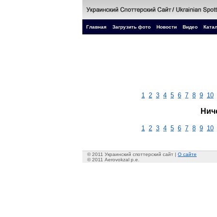
Главная
Загрузить фото
Новости
Видео
Катал
1
2
3
4
5
6
7
8
9
10
Нич
1
2
3
4
5
6
7
8
9
10
© 2011 Украинский споттерский сайт |
О сайте
© 2011 Aerovokzal p.e.