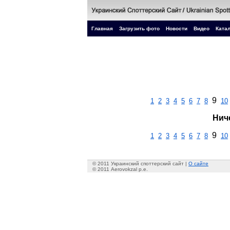
Главная
Загрузить фото
Новости
Видео
Катал
9
1
2
3
4
5
6
7
8
10
Нич
9
1
2
3
4
5
6
7
8
10
© 2011 Украинский споттерский сайт |
О сайте
© 2011 Aerovokzal p.e.