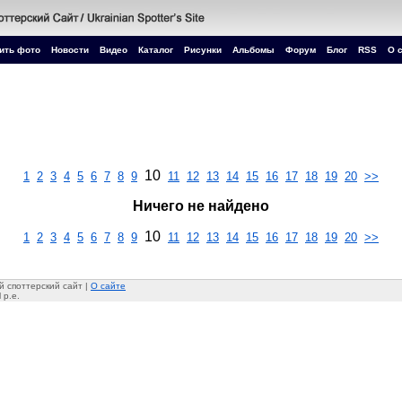
ить фото
Новости
Видео
Каталог
Рисунки
Альбомы
Форум
Блог
RSS
О 
10
1
2
3
4
5
6
7
8
9
11
12
13
14
15
16
17
18
19
20
>>
Ничего не найдено
10
1
2
3
4
5
6
7
8
9
11
12
13
14
15
16
17
18
19
20
>>
 споттерский сайт |
О сайте
 p.e.