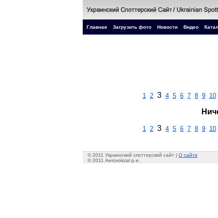
Главная
Загрузить фото
Новости
Видео
Катал
3
1
2
4
5
6
7
8
9
10
Нич
3
1
2
4
5
6
7
8
9
10
© 2011 Украинский споттерский сайт |
О сайте
© 2011 Aerovokzal p.e.