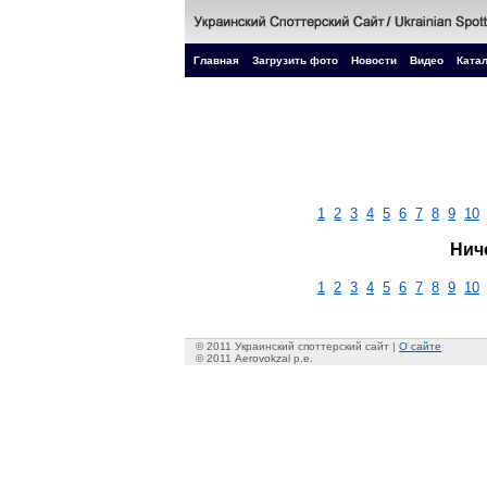
Главная
Загрузить фото
Новости
Видео
Катал
1
2
3
4
5
6
7
8
9
10
Нич
1
2
3
4
5
6
7
8
9
10
© 2011 Украинский споттерский сайт |
О сайте
© 2011 Aerovokzal p.e.