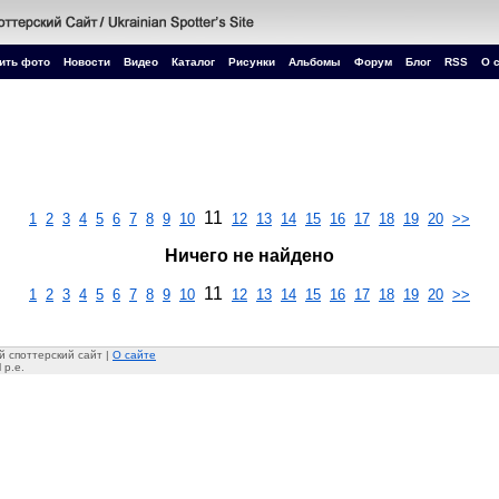
ить фото
Новости
Видео
Каталог
Рисунки
Альбомы
Форум
Блог
RSS
О 
11
1
2
3
4
5
6
7
8
9
10
12
13
14
15
16
17
18
19
20
>>
Ничего не найдено
11
1
2
3
4
5
6
7
8
9
10
12
13
14
15
16
17
18
19
20
>>
 споттерский сайт |
О сайте
 p.e.