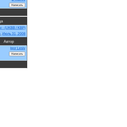
да
ev - (UKBB / KBP)
e
,
Июль 31, 2008
Автор
Igor Lesiv