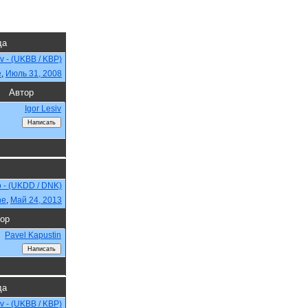
да
ev - (UKBB / KBP)
e
,
Июль 31, 2008
Автор
Igor Lesiv
o - (UKDD / DNK)
ne
,
Май 24, 2013
ор
Pavel Kapustin
да
ev - (UKBB / KBP)