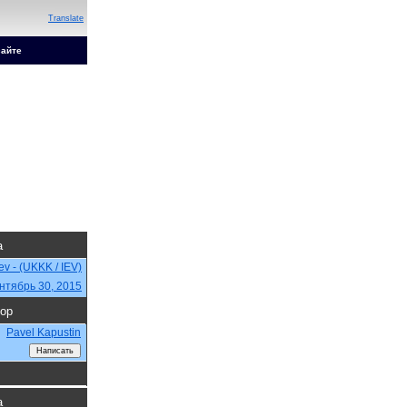
Translate
сайте
а
iev - (UKKK / IEV)
нтябрь 30, 2015
ор
Pavel Kapustin
а