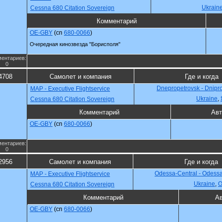
Ukrain
Cessna 680 Citation Sovereign
Комментарий
OE-GBY
(cn
680-0066
)
Очередная кинозвезда "Борисполя"
ентариев:
0
4708
Самолет и компания
Где и когда
Dnepropetrovsk - Dnipr
MAP - Executive Flightservice
Ukraine
,
Cessna 680 Citation Sovereign
Комментарий
Авт
OE-GBY
(cn
680-0066
)
ентариев:
0
2956
Самолет и компания
Где и когда
Odessa-Central - Odess
MAP - Executive Flightservice
Ukraine
,
О
Cessna 680 Citation Sovereign
Комментарий
Ав
OE-GBY
(cn
680-0066
)