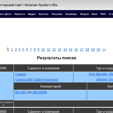
ить фото
Новости
Видео
Каталог
Рисунки
Альбомы
Форум
Блог
RSS
О 
1
2
3
4
5
6
7
8
9
10
11
12
13
14
15
16
17
18
19
20
>>
Результаты поиска
8309
Самолет и компания
Где и когд
Kyiv Sikorsky - K
Untitled
Ukraine
,
Се
Cessna 680 Citation Sovereign
Комментарий
Авт
OE-GBY
(cn
680-0066
)
ентариев:
0
9068
Самолет и компания
Где и когд