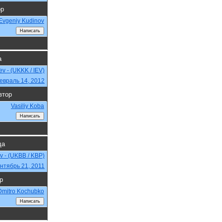
ор
Evgeniy Kudinov
а
iev - (UKKK / IEV)
евраль 14, 2012
втор
Vasiliy Koba
да
ev - (UKBB / KBP)
нтябрь 21, 2011
р
Dmitro Kochubko