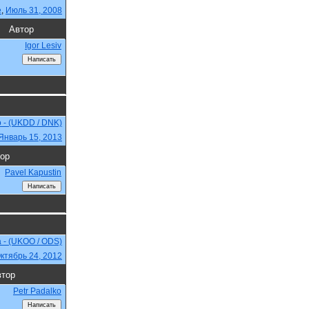
e
,
Июль 31, 2008
Автор
Igor Lesiv
o - (UKDD / DNK)
Январь 15, 2013
ор
Pavel Kapustin
a - (UKOO / ODS)
ктябрь 24, 2012
тор
Petr Padalko