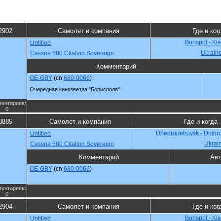
2902
Самолет и компания
Где и ког
Borispol - Ki
Untitled
Ukrain
Cessna 680 Citation Sovereign
Комментарий
OE-GBY
(cn
680-0066
)
Очередная кинозвезда "Борисполя"
ентариев:
0
8885
Самолет и компания
Где и когда
Dnepropetrovsk - Dnipr
Untitled
Ukrai
Cessna 680 Citation Sovereign
Комментарий
Авт
OE-GBY
(cn
680-0066
)
ентариев:
0
2904
Самолет и компания
Где и ког
Borispol - Ki
Untitled