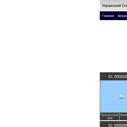
Главная
Загруз
ID: 000010
Просмотров:
Комм
484
ID: 000009