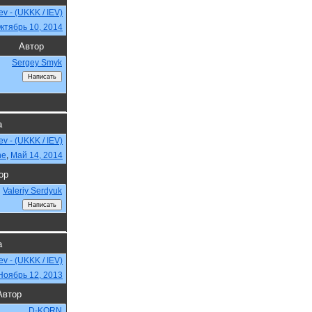
iev - (UKKK / IEV)
ктябрь 10, 2014
Автор
Sergey Smyk
а
iev - (UKKK / IEV)
ne
,
Май 14, 2014
ор
Valeriy Serdyuk
а
iev - (UKKK / IEV)
Ноябрь 12, 2013
Автор
D-KORN