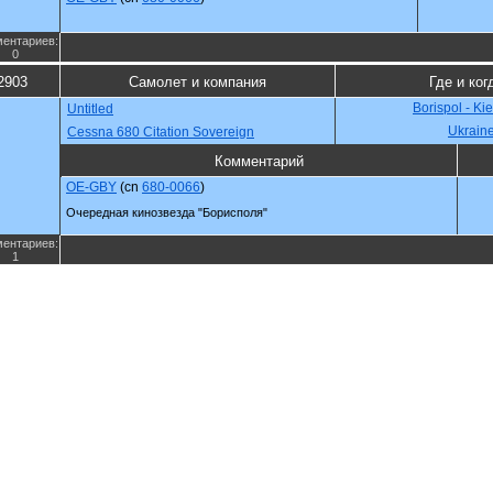
ентариев:
0
2903
Самолет и компания
Где и ког
Borispol - Ki
Untitled
Ukrain
Cessna 680 Citation Sovereign
Комментарий
OE-GBY
(cn
680-0066
)
Очередная кинозвезда "Борисполя"
ентариев:
1