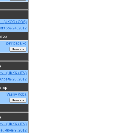
a - (UKOO / ODS)
ктябрь 24, 2012
втор
petr padalko
а
iev - (UKKK / IEV)
Апрель 28, 2012
втор
Vasiliy Koba
а
iev - (UKKK / IEV)
ne
,
Июнь 9, 2012