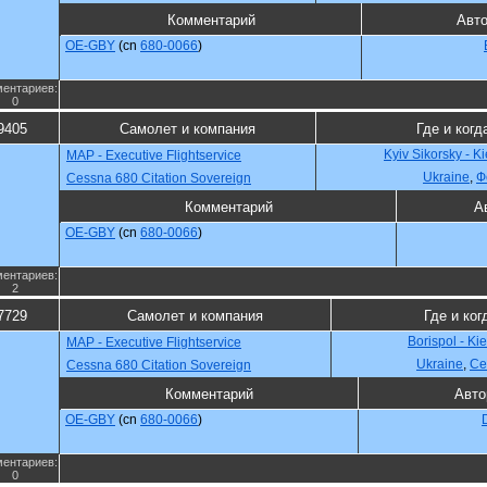
Комментарий
Авт
OE-GBY
(cn
680-0066
)
ентариев:
0
9405
Самолет и компания
Где и когд
Kyiv Sikorsky - K
MAP - Executive Flightservice
Ukraine
,
Ф
Cessna 680 Citation Sovereign
Комментарий
А
OE-GBY
(cn
680-0066
)
ентариев:
2
7729
Самолет и компания
Где и ког
Borispol - Ki
MAP - Executive Flightservice
Ukraine
,
Се
Cessna 680 Citation Sovereign
Комментарий
Авто
OE-GBY
(cn
680-0066
)
ентариев:
0