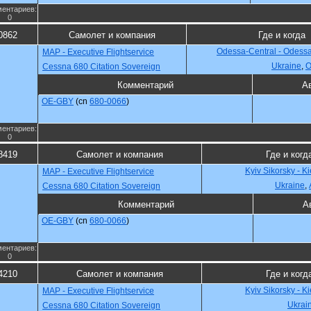
ентариев:
0
0862
Самолет и компания
Где и когда
Odessa-Central - Odess
MAP - Executive Flightservice
Ukraine
,
О
Cessna 680 Citation Sovereign
Комментарий
А
OE-GBY
(cn
680-0066
)
ентариев:
0
8419
Самолет и компания
Где и когд
Kyiv Sikorsky - K
MAP - Executive Flightservice
Ukraine
,
Cessna 680 Citation Sovereign
Комментарий
А
OE-GBY
(cn
680-0066
)
ентариев:
0
4210
Самолет и компания
Где и когд
Kyiv Sikorsky - K
MAP - Executive Flightservice
Ukrai
Cessna 680 Citation Sovereign