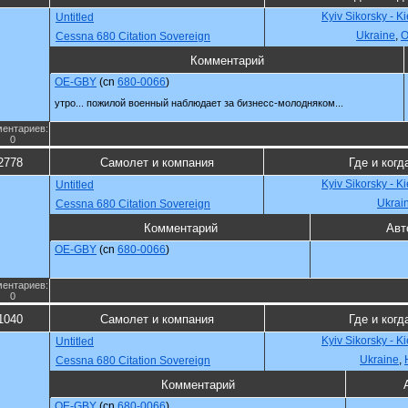
Kyiv Sikorsky - K
Untitled
Ukraine
,
О
Cessna 680 Citation Sovereign
Комментарий
OE-GBY
(cn
680-0066
)
утро... пожилой военный наблюдает за бизнесс-молодняком...
ентариев:
0
2778
Самолет и компания
Где и когд
Kyiv Sikorsky - K
Untitled
Ukrai
Cessna 680 Citation Sovereign
Комментарий
Авт
OE-GBY
(cn
680-0066
)
ентариев:
0
1040
Самолет и компания
Где и когд
Kyiv Sikorsky - K
Untitled
Ukraine
,
Cessna 680 Citation Sovereign
Комментарий
OE-GBY
(cn
680-0066
)