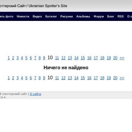
ить фото
Новости
Видео
Каталог
Рисунки
Альбомы
Форум
Блог
RSS
О 
10
1
2
3
4
5
6
7
8
9
11
12
13
14
15
16
17
18
19
20
>>
Ничего не найдено
10
1
2
3
4
5
6
7
8
9
11
12
13
14
15
16
17
18
19
20
>>
 споттерский сайт |
О сайте
 p.e.