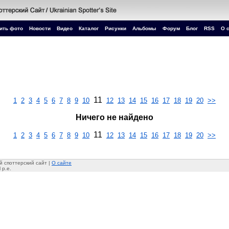
ить фото
Новости
Видео
Каталог
Рисунки
Альбомы
Форум
Блог
RSS
О 
11
1
2
3
4
5
6
7
8
9
10
12
13
14
15
16
17
18
19
20
>>
Ничего не найдено
11
1
2
3
4
5
6
7
8
9
10
12
13
14
15
16
17
18
19
20
>>
 споттерский сайт |
О сайте
 p.e.